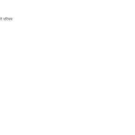
ो परिचय