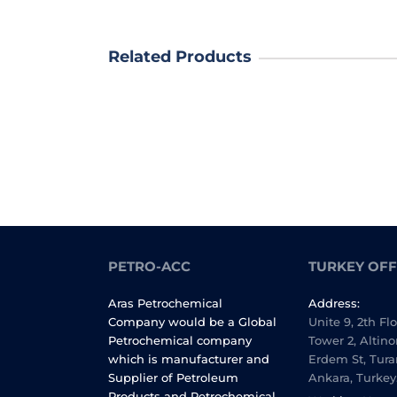
Related Products
PETRO-ACC
TURKEY OFF
Aras Petrochemical
Address:
Company would be a Global
Unite 9, 2th Fl
Petrochemical company
Tower 2, Altino
which is manufacturer and
Erdem St, Tura
Supplier of Petroleum
Ankara, Turkey
Products and Petrochemical