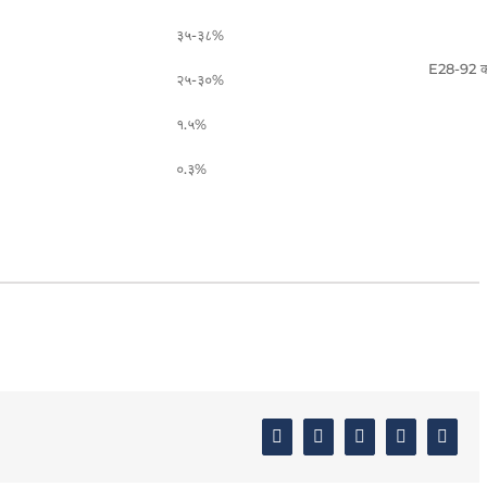
३५-३८%
E28-92 क
२५-३०%
१.५%
०.३%
Facebook
Twitter
Linkedin
Google+
Email