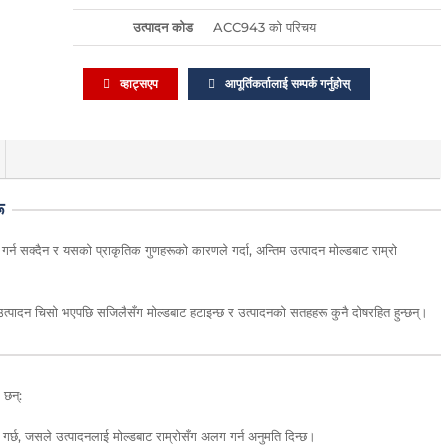
उत्पादन कोड
ACC943 को परिचय
व्हाट्सएप
आपूर्तिकर्तालाई सम्पर्क गर्नुहोस्
ू
 गर्न सक्दैन र यसको प्राकृतिक गुणहरूको कारणले गर्दा, अन्तिम उत्पादन मोल्डबाट राम्रो
उत्पादन चिसो भएपछि सजिलैसँग मोल्डबाट हटाइन्छ र उत्पादनको सतहहरू कुनै दोषरहित हुन्छन्।
 छन्:
न गर्छ, जसले उत्पादनलाई मोल्डबाट राम्रोसँग अलग गर्न अनुमति दिन्छ।