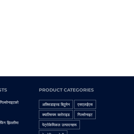
STS
PRODUCT CATEGORIES
 गिल्सोनाइटको
अक्सिडाइज्ड बिटुमेन
एसएलईएस
क्याल्सियम क्लोराइड
गिल्सोनाइट
फिंग झिल्लीमा
पेट्रोकेमिकल उत्पादनहरू