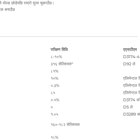
 मोल्ड छोडेपछि राम्रो मूल्य चुकाउँछ।
ादक बनाउँछ
परीक्षण विधि
एएसटीएम
८-१०%
D3174-4 
३१६ सेल्सियस°
D92 ले
८१%
१०%
एलिमेन्टल व
०.३%
एलिमेन्टल व
८५
एलिमेन्टल व
०.५%
D3174 को
०
D5 ले
१.०५
D3289 को
१६०-१८२ सेल्सियस
१८%