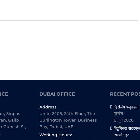
ICE
DUBAI OFFICE
RECENT PO
Address:
ड्रिलिंग फ्लुइडमा
oor, Sinpas
Unite 2405, 24th Floor, The
प्रयोग
ran, Galip
Burlington Tower, Business
8 जुन 2026
n Gunesh St,
Bay, Dubai, UAE
बिटुमिनस वाटरप्रू
.
Working Hours:
गिल्सोनाइट