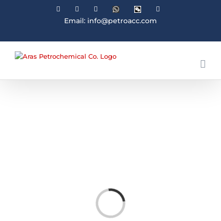
Facebook
Linkedin
Instagram
WhatsApp
Wechat
YouTube
Email: info@petroacc.com
Loading...