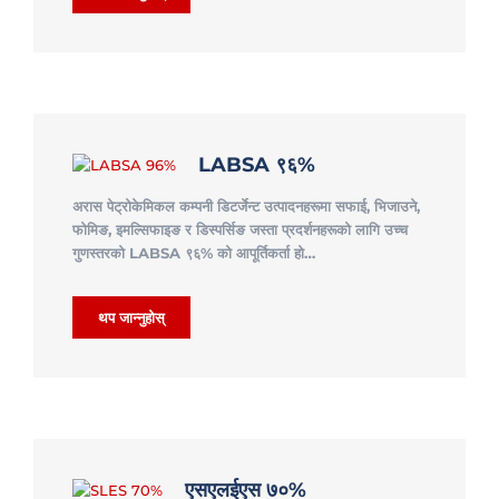
LABSA ९६%
अरास पेट्रोकेमिकल कम्पनी डिटर्जेन्ट उत्पादनहरूमा सफाई, भिजाउने,
फोमिङ, इमल्सिफाइङ र डिस्पर्सिङ जस्ता प्रदर्शनहरूको लागि उच्च
गुणस्तरको LABSA ९६% को आपूर्तिकर्ता हो…
थप जान्नुहोस्
एसएलईएस ७०%