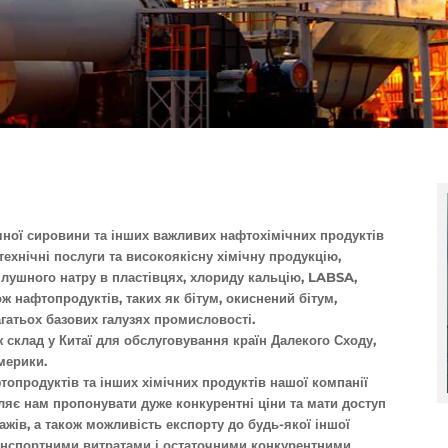
ної сировини та інших важливих нафтохімічних продуктів
технічні послуги та високоякісну хімічну продукцію,
лушного натру в пластівцях, хлориду кальцію, LABSA,
ж нафтопродуктів, таких як бітум, окиснений бітум,
агатьох базових галузях промисловості.
 склад у Китаї для обслуговування країн Далекого Сходу,
мерики.
опродуктів та інших хімічних продуктів нашої компанії
ляє нам пропонувати дуже конкурентні ціни та мати доступ
ажів, а також можливість експорту до будь-якої іншої
анспортними витратами і остаточними конкурентними