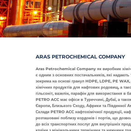
ARAS PETROCHEMICAL COMPANY
Aras Petrochemical Company як виробник хіміч
є одним з основних постачальників, які надають 
зокрема на основі гранул HDPE, LDPE, PE WAX, 
хімічних продуктів для нафтових родовищ, а тако
гільсоніт, вазелін, парафін для використання в б
PETRO ACC має офіси в Туреччині, Дубаї, а також
Європи, Близького Сходу, Африки та Південної А
Склади PETRO ACC нафтохімічної продукції, нафт
розташовані поблизу кордонів і портів, що дозво
до всіх транспортних послуг для внутрішніх прод
країни з мінімальними термінами та нижчими тр