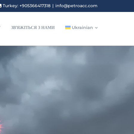
Turkey: +905366417318
|
info@petroacc.com
Г
ЗВ’ЯЖІТЬСЯ З НАМИ
Ukrainian