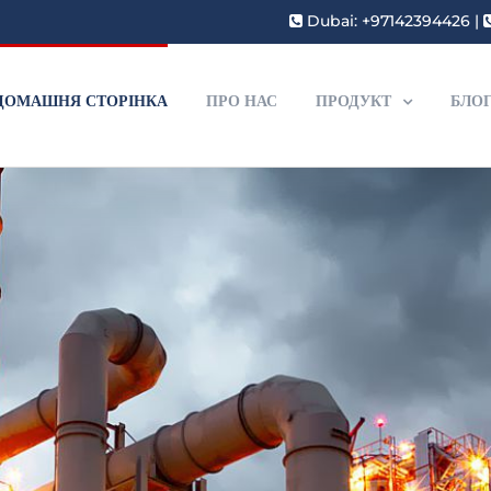
Dubai: +97142394426
|
ДОМАШНЯ СТОРІНКА
ПРО НАС
ПРОДУКТ
БЛО