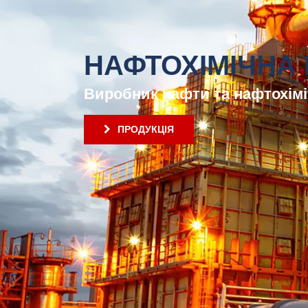
НАФТОХІМІЧНА 
Виробник нафти та нафтохімі
ПРОДУКЦІЯ