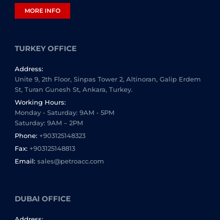
MORE INFO
TURKEY OFFICE
Address:
Unite 9, 2th Floor, Sinpas Tower 2, Altinoran, Galip Erdem
St, Turan Gunesh St, Ankara, Turkey.
Working Hours:
Monday - Saturday: 9AM - 5PM
Saturday: 9AM – 2PM
Phone:
+903125148323
Fax:
+903125148813
Email:
sales@petroacc.com
DUBAI OFFICE
Address: