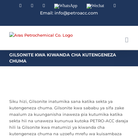
Facebook
Linkedin
Instagram
WhatsApp
Wechat
YouTube
Email: info@petroacc.com
GILSONITE KWA KIWANDA CHA KUTENGENEZA
CHUMA
Siku hizi, Gilsonite inatumika sana katika sekta ya
kutengeneza chuma. Gilsonite kwa sababu ya sifa zake
maalum za kuunganisha inaweza pia kutumika katika
sekta hii na unaweza kununua kutoka PETRO-ACC daraja
hili la Gilsonite kwa matumizi ya kiwanda cha
kutengeneza chuma na uzoefu mrefu wa kuisambaza