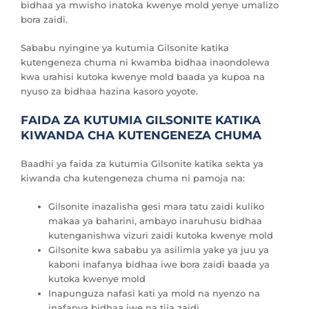
bidhaa ya mwisho inatoka kwenye mold yenye umalizo
bora zaidi.
Sababu nyingine ya kutumia Gilsonite katika
kutengeneza chuma ni kwamba bidhaa inaondolewa
kwa urahisi kutoka kwenye mold baada ya kupoa na
nyuso za bidhaa hazina kasoro yoyote.
FAIDA ZA KUTUMIA GILSONITE KATIKA
KIWANDA CHA KUTENGENEZA CHUMA
Baadhi ya faida za kutumia Gilsonite katika sekta ya
kiwanda cha kutengeneza chuma ni pamoja na:
Gilsonite inazalisha gesi mara tatu zaidi kuliko
makaa ya baharini, ambayo inaruhusu bidhaa
kutenganishwa vizuri zaidi kutoka kwenye mold
Gilsonite kwa sababu ya asilimia yake ya juu ya
kaboni inafanya bidhaa iwe bora zaidi baada ya
kutoka kwenye mold
Inapunguza nafasi kati ya mold na nyenzo na
inafanya bidhaa iwe na tija zaidi