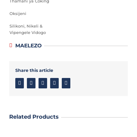
Thamani ya Coking
Oksijeni
Silikoni, Nikeli &
Vipengele Vidogo
MAELEZO
Share this article
Facebook
Twitter
Linkedin
Google+
Email
Related Products