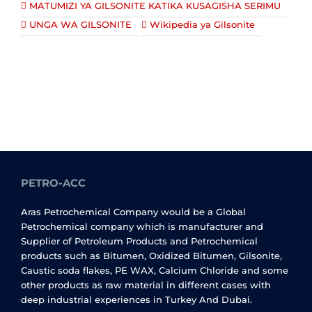
MATUMIZI YA GILSONITE KATIKA KUSAGISHA SERIMU
UNGA WA GILSONITE
Wikipedia ya Gilsonite
PETRO-ACC
Aras Petrochemical Company would be a Global
Petrochemical company which is manufacturer and
Supplier of Petroleum Products and Petrochemical
products such as Bitumen, Oxidized Bitumen, Gilsonite,
Caustic soda flakes, PE WAX, Calcium Chloride and some
other products as raw material in different cases with
deep industrial experiences in Turkey And Dubai.