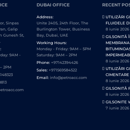
ICE
DUBAI OFFICE
RECENT PO
Address:
UTILIZĂRI G
oor, Sinpas
Unite 2405, 24th Floor, The
FLUIDELE D
ran, Galip
Burlington Tower, Business
8 iunie 2026
n Gunesh St,
Bay, Dubai, UAE
GILSONITĂ 
.
Working Hours:
MEMBRANA
:
Monday - Friday: 9AM – 5PM
BITUMINOA
day: 9AM -
Saturday: 9AM – 2PM
IMPERMEAB
8 iunie 2026
Phone:
+97142394426
 – 2PM
UTILIZĂRI G
Sales:
+971569584522
5148323
CIMENTARE
Email:
info@petroacc.com
8 iunie 2026
8813
GILSONITĂ 
etroacc.com
8 iunie 2026
GILSONITE 
7 iunie 2026