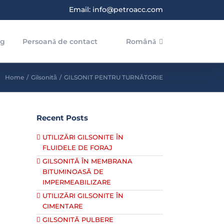
Email: info@petroacc.com
og
Persoană de contact
Română
Home
/
Gilsonită
/
GILSONIT PENTRU TURNĂTORIE
Recent Posts
UTILIZĂRI GILSONITE ÎN
FLUIDELE DE FORAJ
GILSONITĂ ÎN MEMBRANA
BITUMINOASĂ DE
IMPERMEABILIZARE
UTILIZĂRI GILSONITE ÎN
CIMENTARE
GILSONITĂ PULBERE