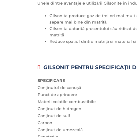
Unele dintre avantajele utilizării Gilsonite în indus
Gilsonita produce gaz de trei ori mai mult
separe mai bine din matriță
Gilsonita datorită procentului său ridicat 
matriță
Reduce spațiul dintre matriță și material ș
GILSONIT PENTRU SPECIFICAȚII 
SPECIFICARE
Conținutul de cenușă
Punct de aprindere
Materii volatile combustibile
Conținut de hidrogen
Conținut de sulf
Carbon
Conținut de umezeală
Penetrație