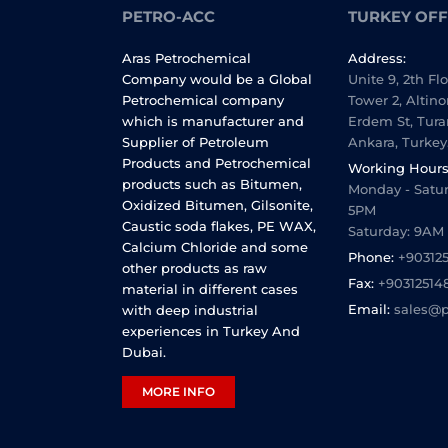
PETRO-ACC
TURKEY OFF
Aras Petrochemical
Address:
Company would be a Global
Unite 9, 2th Fl
Petrochemical company
Tower 2, Altino
which is manufacturer and
Erdem St, Tura
Supplier of Petroleum
Ankara, Turkey
Products and Petrochemical
Working Hours
products such as Bitumen,
Monday - Satur
Oxidized Bitumen, Gilsonite,
5PM
Caustic soda flakes, PE WAX,
Saturday: 9AM
Calcium Chloride and some
Phone:
+90312
other products as raw
Fax:
+90312514
material in different cases
Email:
sales@p
with deep industrial
experiences in Turkey And
Dubai.
MORE INFO