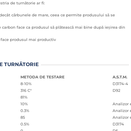
tria de turnătorie ar fi:
 decât cărbunele de mare, ceea ce permite produsului să se
de carbon face ca produsul să plătească mai bine după ieșirea din
i face produsul mai productiv
DE TURNĂTORIE
METODA DE TESTARE
A.S.T.M.
8-10%
D3174-4
316 C°
D92
81%
10%
Analizor
0.3%
Analizor
85
Analizor
0.5%
D3174
0
D5