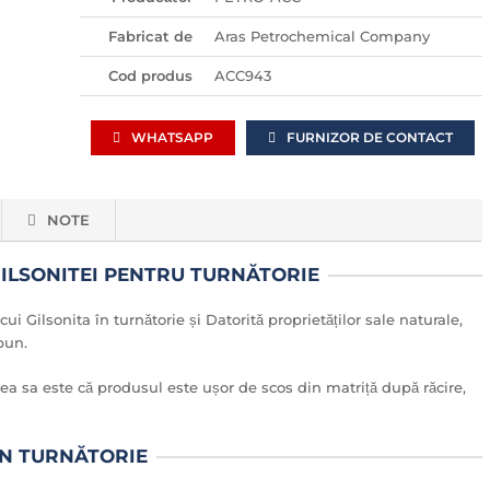
Fabricat de
Aras Petrochemical Company
Cod produs
ACC943
WHATSAPP
FURNIZOR DE CONTACT
NOTE
 GILSONITEI PENTRU TURNĂTORIE
i Gilsonita în turnătorie și Datorită proprietăților sale naturale,
bun.
rea sa este că produsul este ușor de scos din matriță după răcire,
 ÎN TURNĂTORIE