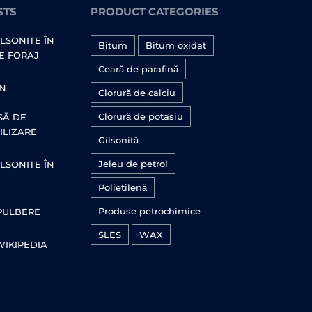
STS
PRODUCT CATEGORIES
ILSONITE ÎN
Bitum
Bitum oxidat
E FORAJ
Ceară de parafină
ÎN
Clorură de calciu
Clorură de potasiu
SĂ DE
ILIZARE
Gilsonită
Jeleu de petrol
ILSONITE ÎN
Polietilenă
Produse petrochimice
PULBERE
SLES
WAX
WIKIPEDIA