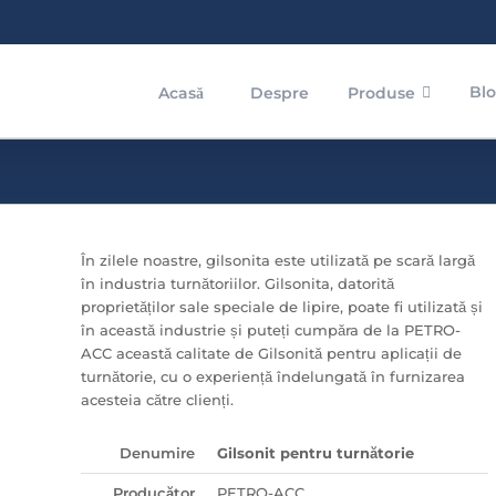
Bl
Acasă
Despre
Produse
În zilele noastre, gilsonita este utilizată pe scară largă
în industria turnătoriilor. Gilsonita, datorită
proprietăților sale speciale de lipire, poate fi utilizată și
în această industrie și puteți cumpăra de la PETRO-
ACC această calitate de Gilsonită pentru aplicații de
turnătorie, cu o experiență îndelungată în furnizarea
acesteia către clienți.
Denumire
Gilsonit pentru turnătorie
Producător
PETRO-ACC