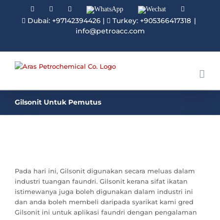
Facebook
Linkedin
Instagram
WhatsApp
Wechat
YouTube
Dubai: +97142394426
|
Turkey: +905366417318
|
info@petroacc.com
Gilsonit Untuk Pemutus
Pada hari ini, Gilsonit digunakan secara meluas dalam
industri tuangan faundri. Gilsonit kerana sifat ikatan
istimewanya juga boleh digunakan dalam industri ini
dan anda boleh membeli daripada syarikat kami gred
Gilsonit ini untuk aplikasi faundri dengan pengalaman