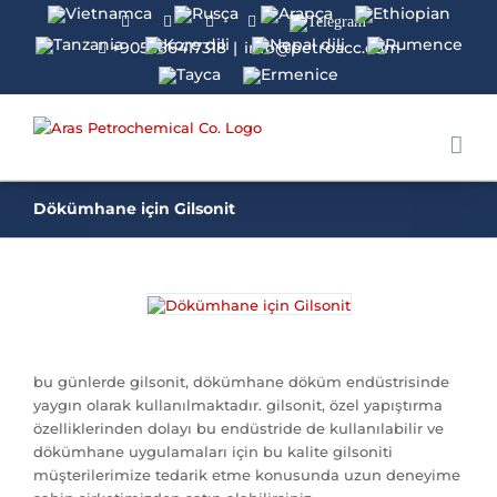
Facebook
Twitter
Instagram
Linkedin
Telegram
+905366417318
|
info@petroacc.com
Dökümhane için Gilsonit
bu günlerde gilsonit, dökümhane döküm endüstrisinde
yaygın olarak kullanılmaktadır. gilsonit, özel yapıştırma
özelliklerinden dolayı bu endüstride de kullanılabilir ve
dökümhane uygulamaları için bu kalite gilsoniti
müşterilerimize tedarik etme konusunda uzun deneyime