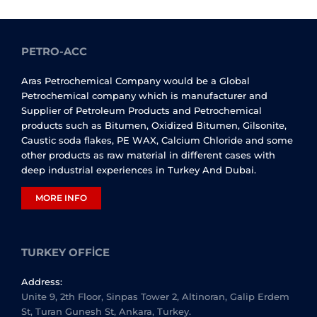
PETRO-ACC
Aras Petrochemical Company would be a Global
Petrochemical company which is manufacturer and
Supplier of Petroleum Products and Petrochemical
products such as Bitumen, Oxidized Bitumen, Gilsonite,
Caustic soda flakes, PE WAX, Calcium Chloride and some
other products as raw material in different cases with
deep industrial experiences in Turkey And Dubai.
MORE INFO
TURKEY OFFICE
Address:
Unite 9, 2th Floor, Sinpas Tower 2, Altinoran, Galip Erdem
St, Turan Gunesh St, Ankara, Turkey.