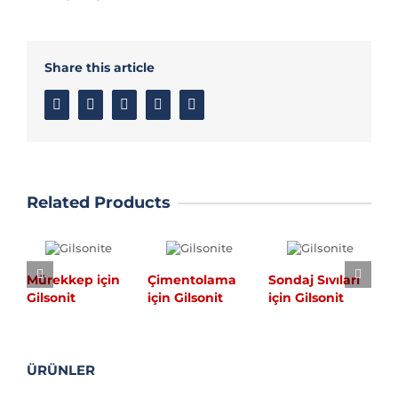
Share this article
Facebook
Twitter
Linkedin
Google+
Email
Related Products
Mürekkep için
Çimentolama
Sondaj Sıvıları
A
Gilsonit
için Gilsonit
için Gilsonit
D
ÜRÜNLER