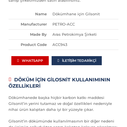
sahip şirketimizden satın alabilirsiniz.
Name
Dökümhane için Gilsonit
Manufacturer
PETRO-ACC
Made By
Aras Petrokimya Şirketi
Product Code
ACC943
WHATSAPP
İLETIŞIM TEDARIKÇI
DÖKÜM İÇİN GİLOSNİT KULLANIMININ
ÖZELLİKLERİ
Dökümhanede başka hiçbir karbon katkı maddesi
Gilsonit’in yerini tutamaz ve doğal özellikleri nedeniyle
nihai ürün kalıptan daha iyi bir yüzeyle çıkar.
Gilsonit’in dökümünde kullanılmasının bir diğer nedeni
de ürünün soğuduktan sonra kalıptan kolayca çıkarılması