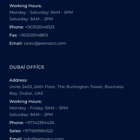
Working Hours:
Monday - Saturday: 9AM - 5PM
Saturday: 9AM – 2PM
Phone:
+903125148323
Fax:
+903125148813
Email:
sales@petroacc.com
DUBAI OFFICE
Address:
Unite 2405, 24th Floor, The Burlington Tower, Business
Bay, Dubai, UAE
Working Hours:
Monday - Friday: 9AM – 5PM
Saturday: 9AM – 2PM
Phone:
+97142394426
Sales:
+971569584522
Email:
info@petroacc.com