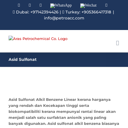
Facebook
Linkedin
Instagram
WhatsApp
Wechat
YouTube
Dubai: +97142394426
|
Turkey: +905366417318
|
info@petroacc.com
Asid Sulfonat
Asid Sulfonat Alkil Benzene Linear kerana harganya
yang rendah dan Kecekapan tinggi serta
biokompatibiliti kerana mempunyai rantai linear akan
menjadi salah satu surfaktan anionik yang paling
banyak digunakan. Asid sulfonat alkil benzena biasanya