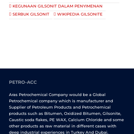
KEGUNAAN GILSONIT DALAM PENYIMENAN
SERBUK GILSONIT
WIKIPEDIA GILSONITE
PETRO-ACC
Aras Petrochemical Company would be a Global
Petrochemical company which is manufacturer and
Supplier of Petroleum Products and Petrochemical
products such as Bitumen, Oxidized Bitumen, Gilsonite,
Caustic soda flakes, PE WAX, Calcium Chloride and some
other products as raw material in different cases with
deep industrial experiences in Turkey And Dubai.