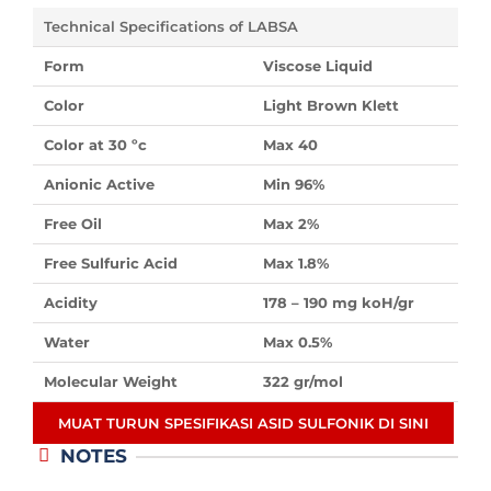
Technical Specifications of LABSA
Form
Viscose Liquid
Color
Light Brown Klett
Color at 30 ºc
Max 40
Anionic Active
Min 96%
Free Oil
Max 2%
Free Sulfuric Acid
Max 1.8%
Acidity
178 – 190 mg koH/gr
Water
Max 0.5%
Molecular Weight
322 gr/mol
MUAT TURUN SPESIFIKASI ASID SULFONIK DI SINI
NOTES