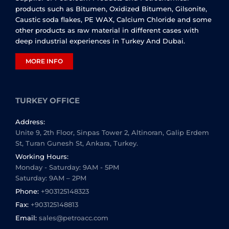
products such as Bitumen, Oxidized Bitumen, Gilsonite,
Caustic soda flakes, PE WAX, Calcium Chloride and some
other products as raw material in different cases with
deep industrial experiences in Turkey And Dubai.
MORE INFO
TURKEY OFFICE
Address:
Unite 9, 2th Floor, Sinpas Tower 2, Altinoran, Galip Erdem
St, Turan Gunesh St, Ankara, Turkey.
Working Hours:
Monday - Saturday: 9AM - 5PM
Saturday: 9AM – 2PM
Phone:
+903125148323
Fax:
+903125148813
Email:
sales@petroacc.com