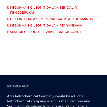
KEGUNAAN GILSONIT DALAM BENDALIR
PENGGERUKAN
GILSONIT DALAM MEMBRAN KALIS AIR BITUMINUS
KEGUNAAN GILSONIT DALAM PENYIMENAN
SERBUK GILSONIT
WIKIPEDIA GILSONITE
PETRO-ACC
Aras Petrochemical Company would be a Global
Petrochemical company which is manufacturer and
Supplier of Petroleum Products and Petrochemical