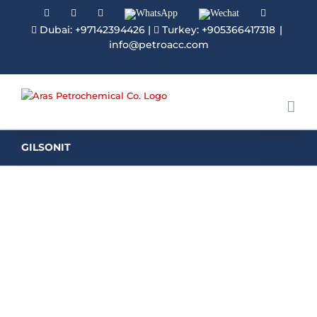
Facebook
Linkedin
Instagram
WhatsApp
Wechat
YouTube
Dubai: +97142394426
|
Turkey: +905366417318
|
info@petroacc.com
GILSONIT
Gilsonit untuk Dakwat
Ciri pengikatan dan unik khas Gilsonit
menjadikannya aditif terbaik dan paling