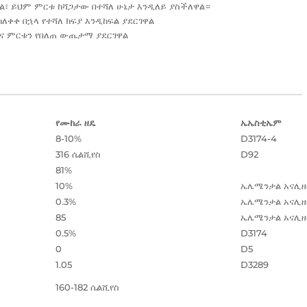
ጫል፣ ይህም ምርቱ ከሻጋታው በተሻለ ሁኔታ እንዲለይ ያስችለዋል።
ለቀቀ በኋላ የተሻለ ክፍያ እንዲከፍል ያደርገዋል
እና ምርቱን የበለጠ ውጤታማ ያደርገዋል
የሙከራ ዘዴ
ኤኤስቲኤም
8-10%
D3174-4
316 ሴልሺየስ
D92
81%
10%
ኤሌሜንታል አናሊዘ
0.3%
ኤሌሜንታል አናሊዘ
85
ኤሌሜንታል አናሊዘ
0.5%
D3174
0
D5
1.05
D3289
160-182 ሴልሺየስ