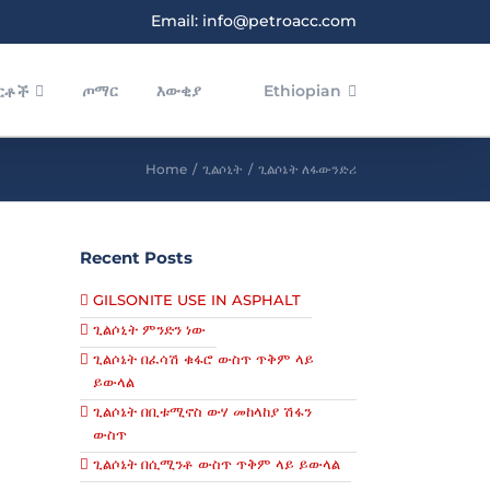
Email: info@petroacc.com
ጦማር
እውቂያ
Ethiopian
ርቶች
Home
/
ጊልሶኒት
/
ጊልሶኔት ለፋውንድሪ
Recent Posts
GILSONITE USE IN ASPHALT
ጊልሶኒት ምንድን ነው
ጊልሶኔት በፈሳሽ ቁፋሮ ውስጥ ጥቅም ላይ
ይውላል
ጊልሶኔት በቢቱሚኖስ ውሃ መከላከያ ሽፋን
ውስጥ
ጊልሶኔት በሲሚንቶ ውስጥ ጥቅም ላይ ይውላል