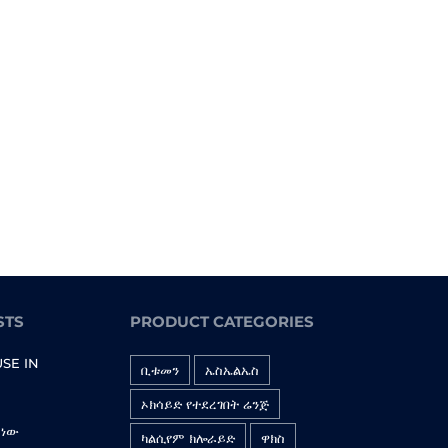
STS
PRODUCT CATEGORIES
USE IN
ቢቱመን
ኤስኤልኤስ
ኦክሳይድ የተደረገበት ሬንጅ
 ነው
ካልሲየም ክሎራይድ
ዋክስ