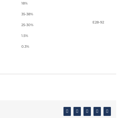
18%
35-38%
E28-92
25-30%
1.5%
0.3%
Facebook
Twitter
Linkedin
Google+
Email