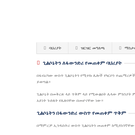
ባህሪያት
ዝርዝር መግለጫ
ማስታ
ጊልሶኔትን ለፋውንድሪ የመጠቀም ባህሪያት
በፋብሪካው ውስጥ ጊልሶኒትን የሚተኩ ሌሎች የካርቦን ተጨማሪዎች
ይወጣል።
ጊልሶኒት በመቅረጽ ላይ ጥቅም ላይ የሚውልበት ሌላው ምክንያት ም
አይነት ጉድለት የሌለባቸው በመሆናቸው ነው።
ጊልሶኔትን በፋውንድሪ ውስጥ የመጠቀም ጥቅም
በማምረቻ ኢንዱስትሪ ውስጥ ጊልሶኔትን መጠቀም ከሚያስገኛቸው 