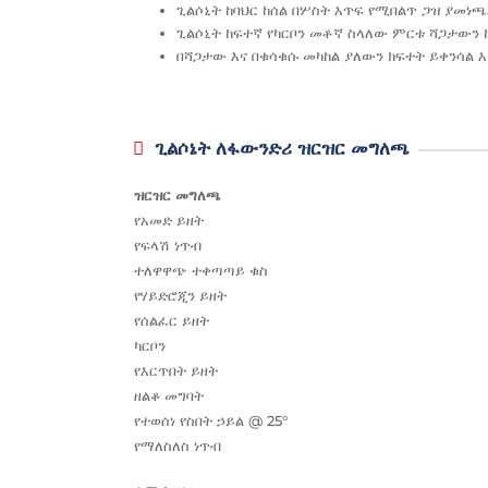
ጊልሶኒት ከባህር ከሰል በሦስት እጥፍ የሚበልጥ ጋዝ ያመነ
ጊልሶኒት ከፍተኛ የካርቦን መቶኛ ስላለው ምርቱ ሻጋታውን ከ
በሻጋታው እና በቁሳቁሱ መካከል ያለውን ክፍተት ይቀንሳል 
ጊልሶኔት ለፋውንድሪ ዝርዝር መግለጫ
ዝርዝር መግለጫ
የአመድ ይዘት
የፍላሽ ነጥብ
ተለዋዋጭ ተቀጣጣይ ቁስ
የሃይድሮጂን ይዘት
የሰልፈር ይዘት
ካርቦን
የእርጥበት ይዘት
ዘልቆ መግባት
የተወሰነ የስበት ኃይል @ 25°
የማለስለስ ነጥብ