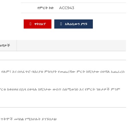
የምርት ኮድ
ACC943
ዋትስአፕ
አቅራቢውን ያግኙ
ወሻዎች
 የሉም፤ እና በተፈጥሮ ባህሪያቱ ምክንያት የመጨረሻው ምርት ከሻጋታው በተሻለ አጨራረስ
ርቱ ከቀዘቀዘ በኋላ በቀላሉ ከሻጋታው ውስጥ ስለሚወገድ እና የምርት ገጽታዎች ምንም
ጥቅሞች መካከል የሚከተሉት ይገኙበታል፡