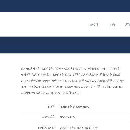
መነሻ
ስለ
ም
በእነዚህ ቀናት ጊልሶኒት በፋውንዴሪ ካስቲንግ ኢንዱስትሪ ውስጥ በስፋት
ጥቅም ላይ ይውላል። ጊልሶኒት በልዩ የማሰሪያ ባህሪያቱ ምክንያት በዚህ
ኢንዱስትሪ ውስጥም ጥቅም ላይ ሊውል ይችላል፣ እና ለደንበኞች ለረጅም
ጊዜ በማቅረብ ልምድ ላላቸው የፋውንዴሪ አፕሊኬሽኖች ከፔትሮ-ኤሲሲ
ይህንን የጊልሶኒት ደረጃ መግዛት ይችላሉ።
ስም
ጊልሶኒት ለፋውንድሪ
አምራች
ፔትሮ-ኤሲ
የተሰራው በ
አራስ ፔትሮኬሚካል ኩባንያ