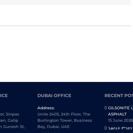
ICE
DUBAI OFFICE
RECENT PO
Address:
GILSONITE 
oor, Sinpas
Unite 2405, 24th Floor, The
ASPHALT
ran, Galip
Burlington Tower, Business
15 June 2026
n Gunesh St,
Bay, Dubai, UAE
ጊልሶኒት ምንድን
.