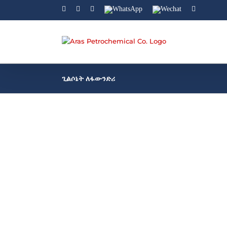
Facebook
Linkedin
Instagram
WhatsApp
Wechat
YouTube
ጊልሶኔት ለፋውንድሪ