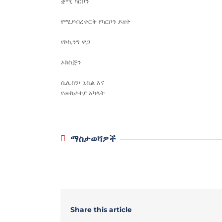
ቋሚ ካርቦን
የሚያብረቀርቅ የካርቦን ይዘት
የኮኪንግ ዋጋ
ኦክስጅን
ሲሊከን፣ ኒኬል እና
የመከታተያ አካላት
ማስታወሻዎች
Share this article