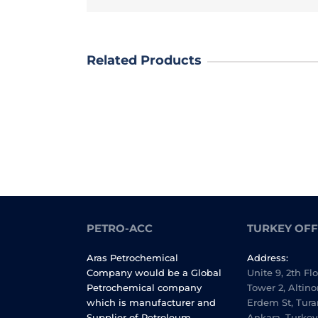
Related Products
PETRO-ACC
TURKEY OFF
Aras Petrochemical
Address:
Company would be a Global
Unite 9, 2th Fl
Petrochemical company
Tower 2, Altino
which is manufacturer and
Erdem St, Tura
Supplier of Petroleum
Ankara, Turkey