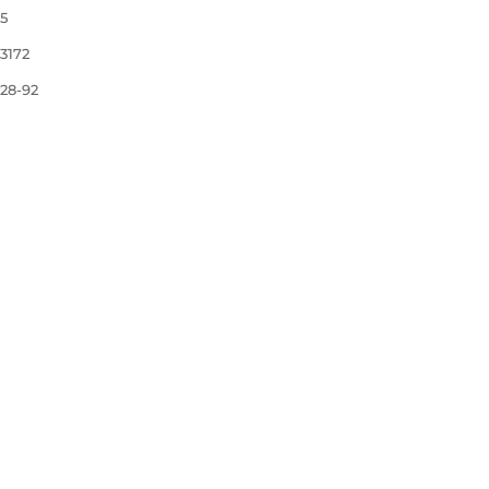
ี5
ี3172
ี28-92