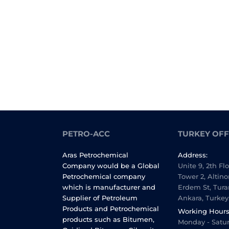
PETRO-ACC
TURKEY OFF
Aras Petrochemical
Address:
Company would be a Global
Unite 9, 2th Fl
Petrochemical company
Tower 2, Altino
which is manufacturer and
Erdem St, Tura
Supplier of Petroleum
Ankara, Turkey
Products and Petrochemical
Working Hours
products such as Bitumen,
Monday - Satur