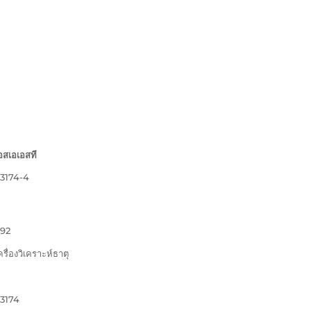
อสเอเอสที
ี3174-4
ี92
ครื่องวิเคราะห์ธาตุ
ี3174