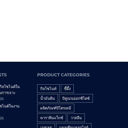
STS
PRODUCT CATEGORIES
กิลโซไนต์ใน
กิลโซไนท์
ขี้ผึ้ง
บการเจาะ
น้ำมันดิน
บิทูเมนออกซิไดซ์
026
โซไนต์ในงาน
ผลิตภัณฑ์ปิโตรเคมี
พาราฟินแว็กซ์
วาสลีน
026
เอสเลส
แคลเซียมคลอไรด์