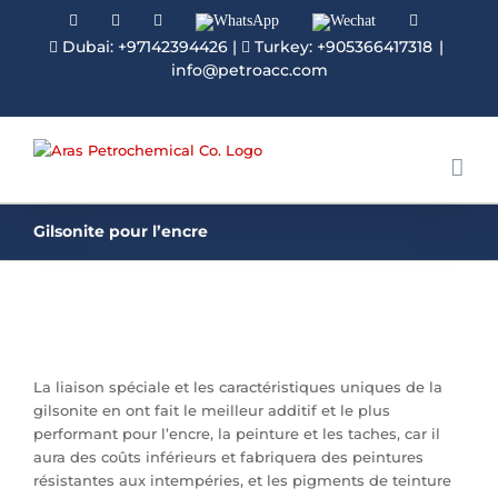
Facebook
Linkedin
Instagram
WhatsApp
Wechat
YouTube
Dubai: +97142394426
|
Turkey: +905366417318
|
info@petroacc.com
Gilsonite pour l’encre
La liaison spéciale et les caractéristiques uniques de la
gilsonite en ont fait le meilleur additif et le plus
performant pour l’encre, la peinture et les taches, car il
aura des coûts inférieurs et fabriquera des peintures
résistantes aux intempéries, et les pigments de teinture