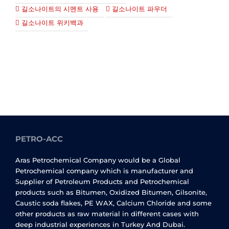
길소나이트의 시멘트 사용
길소나이트 파우더
길소나이트 위키백과
PETRO-ACC
Aras Petrochemical Company would be a Global
Petrochemical company which is manufacturer and
Supplier of Petroleum Products and Petrochemical
products such as Bitumen, Oxidized Bitumen, Gilsonite,
Caustic soda flakes, PE WAX, Calcium Chloride and some
other products as raw material in different cases with
deep industrial experiences in Turkey And Dubai.