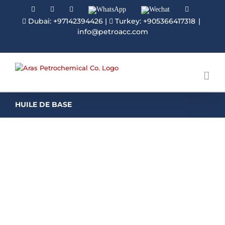
Facebook
Linkedin
Instagram
WhatsApp
Wechat
YouTube
Dubai: +97142394426
|
Turkey: +905366417318
|
info@petroacc.com
HUILE DE BASE
HUILE DE BASE SN 150
L'huile de base SN 150 serait l'une des huiles de
base produites par notre usine avec de