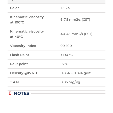
Color
1.5-2.5
Kinematic viscosity
6-7.5 mm2/s (CST)
at 100°C
Kinematic viscosity
40-45 mm2/s (CST)
at 40°C
Viscosity index
90-100
Flash Point
+190 °C
Pour point
-3 °C
Density @15.6 °C
0.864 – 0.874 g/lit
T.A.N
0.05 mg/Kg
NOTES