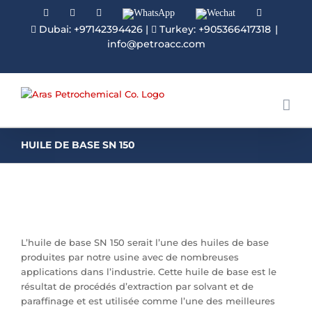
Facebook
Linkedin
Instagram
WhatsApp
Wechat
YouTube
Dubai: +97142394426
|
Turkey: +905366417318
|
info@petroacc.com
HUILE DE BASE SN 150
L’huile de base SN 150 serait l’une des huiles de base
produites par notre usine avec de nombreuses
applications dans l’industrie. Cette huile de base est le
résultat de procédés d’extraction par solvant et de
paraffinage et est utilisée comme l’une des meilleures