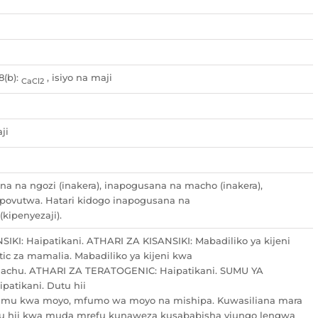
8(b):
, isiyo na maji
CaCl2
ji
na na ngozi (inakera), inapogusana na macho (inakera),
povutwa. Hatari kidogo inapogusana na
kipenyezaji).
IKI: Haipatikani. ATHARI ZA KISANSIKI: Mabadiliko ya kijeni
tic za mamalia. Mabadiliko ya kijeni kwa
chachu. ATHARI ZA TERATOGENIC: Haipatikani. SUMU YA
atikani. Dutu hii
umu kwa moyo, mfumo wa moyo na mishipa. Kuwasiliana mara
u hii kwa muda mrefu kunaweza kusababisha viungo lengwa