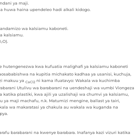
dani ya maji.
a huwa haina upendeleo hadi alkali kidogo.
ndamizo wa kalsiamu kaboneti.
ya kalsiamu.
₂O).
 hutengenezwa kwa kufuatia malighafi ya kalsiamu kaboneti
naosababishwa na kupitia michakato kadhaa ya usanisi, kuchuja,
izi makuu ya
ni kama ifuatavyo: Wakala wa kuchimba
CaCl2
abarani Utulivu wa barabarani na uendeshaji wa vumbi Viongeza
atika plastiki, kwa ajili ya uzalishaji wa chumvi ya kalsiamu,
u ya maji machafu, n.k. Matumizi mengine, ballast ya tairi,
wakala wa makaratasi ya chakula au wakala wa kuganda na
pya.
afu barabarani na kwenye barabara. Inafanya kazi vizuri katika