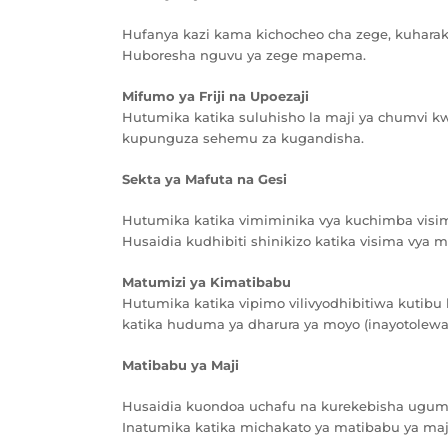
Hufanya kazi kama kichocheo cha zege, kuharak
Huboresha nguvu ya zege mapema.
Mifumo ya Friji na Upoezaji
Hutumika katika suluhisho la maji ya chumvi k
kupunguza sehemu za kugandisha.
Sekta ya Mafuta na Gesi
Hutumika katika vimiminika vya kuchimba visi
Husaidia kudhibiti shinikizo katika visima vya m
Matumizi ya Kimatibabu
Hutumika katika vipimo vilivyodhibitiwa kutibu 
katika huduma ya dharura ya moyo (inayotolewa k
Matibabu ya Maji
Husaidia kuondoa uchafu na kurekebisha ugum
Inatumika katika michakato ya matibabu ya maj