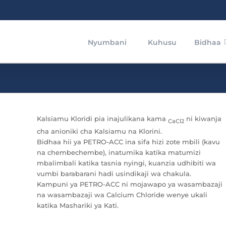
Nyumbani
Kuhusu
Bidhaa
Kalsiamu Kloridi pia inajulikana kama
ni kiwanja
CaCl2
cha anioniki cha Kalsiamu na Klorini.
Bidhaa hii ya PETRO-ACC ina sifa hizi zote mbili (kavu
na chembechembe), inatumika katika matumizi
mbalimbali katika tasnia nyingi, kuanzia udhibiti wa
vumbi barabarani hadi usindikaji wa chakula.
Kampuni ya PETRO-ACC ni mojawapo ya wasambazaji
na wasambazaji wa Calcium Chloride wenye ukali
katika Mashariki ya Kati.