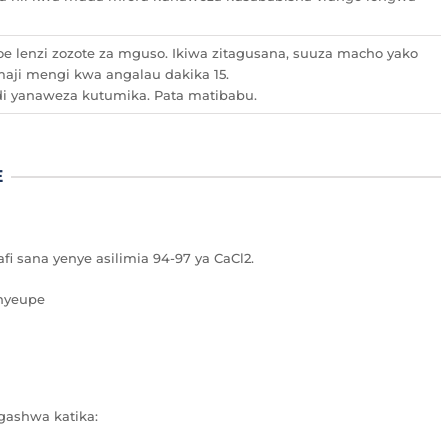
e lenzi zozote za mguso. Ikiwa zitagusana, suuza macho yako
aji mengi kwa angalau dakika 15.
idi yanaweza kutumika. Pata matibabu.
E
 sana yenye asilimia 94-97 ya CaCl2.
nyeupe
gashwa katika: