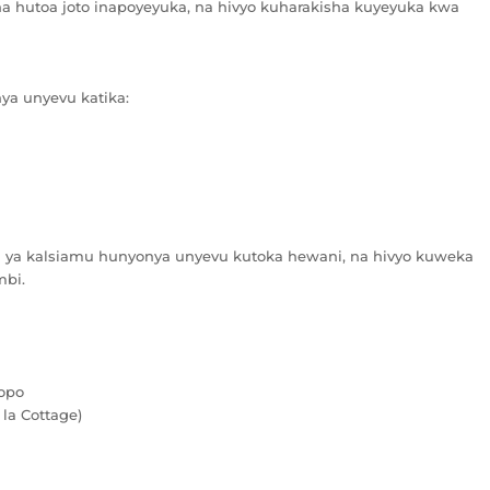
u na hutoa joto inapoyeyuka, na hivyo kuharakisha kuyeyuka kwa
ya unyevu katika:
idi ya kalsiamu hunyonya unyevu kutoka hewani, na hivyo kuweka
mbi.
opo
 la Cottage)