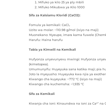
Mifuko ya kilo 25 ya ply mbili
Mifuko Mikubwa ya Kilo 1000
Sifa za Kalsiamu Kloridi (CaCl2):
Fomula ya kemikali: CaCl₂
Uzito wa molar: ~110.98 g/mol (isiyo na maji)
Muonekano: Nyeupe, imara kama fuwele (Chem
Harufu: Haina harufu
Tabia ya Kimwili na Kemikali
Hufyonza unyevunyevu mwingi: Hufyonza unye
(kimetopea).
Umumunyifu: Huyeyuka sana katika maji; pia huy
Joto la myeyusho: Huyeyuka kwa njia ya exother
Kiwango cha kuyeyuka: ~772 °C (isiyo na maji)
Kiwango cha kuchemsha: ~1,935 °C
Sifa za Kemikali
Kiwanja cha ioni: Kinaundwa na ioni za Ca²⁺ na C