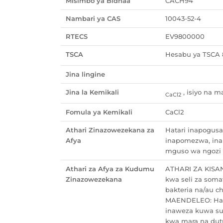
Misimbo ya Bidhaa
CACH94
Nambari ya CAS
10043-52-4
RTECS
EV9800000
TSCA
Hesabu ya TSCA 
Jina lingine
Jina la Kemikali
, isiyo na ma
CaCl2
Fomula ya Kemikali
CaCl2
Athari Zinazowezekana za
Hatari inapogusa
Afya
inapomezwa, ina
mguso wa ngozi (
Athari za Afya za Kudumu
ATHARI ZA KISANS
Zinazowezekana
kwa seli za soma
bakteria na/au 
MAENDELEO: Haip
inaweza kuwa s
kwa mara na dut