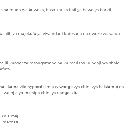
isha muda wa kuweka, hasa katika hali ya hewa ya baridi.
wa ajili ya majokofu ya viwandani kutokana na uwezo wake wa
ma ili kuongeza msongamano na kuimarisha uundaji wa shale.
afuta.
hali kama vile hypocalcemia (viwango vya chini vya kalsiamu) na
wa njia ya mishipa chini ya uangalizi).
u wa maji.
i machafu.