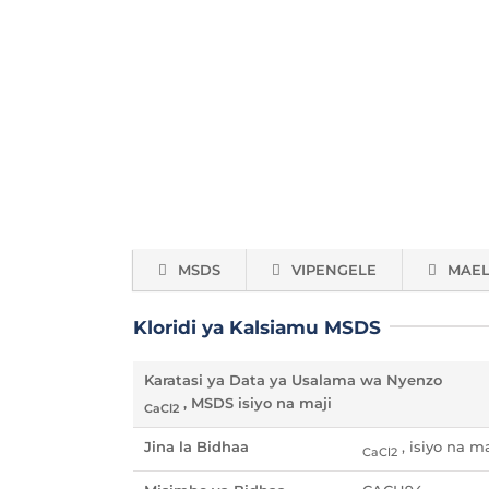
MSDS
VIPENGELE
MAE
Kloridi ya Kalsiamu MSDS
Karatasi ya Data ya Usalama wa Nyenzo
, MSDS isiyo na maji
CaCl2
Jina la Bidhaa
, isiyo na ma
CaCl2