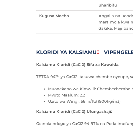
uharibifu
Kugusa Macho
Angalia na uondo
mara moja kwa m
dakika. Maji bar
KLORIDI YA KALSIAMU
VIPENGEL
Kalsiamu Kloridi (CaCl2) Sifa za Kawaida:
TETRA 94™ ya CaCl2 itakuwa chembe nyeupe, safi
Muonekano wa Kimwili: Chembechembe 
Mvuto Maalum: 2.2
Uzito wa Wingi: 56 ln/ft3 (900kg/m3)
Kalsiamu Kloridi (CaCl2) Ufungashaji:
Granola ndogo ya CaCl2 94-97% na Poda imefun