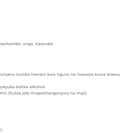
bechembe, unga, Vipande)
vunyevu kutoka hewani kwa nguvu na inaweza kuwa kioevu
eyuka katika alkoholi.
mic (hutoa joto linapochanganywa na maji).
l.