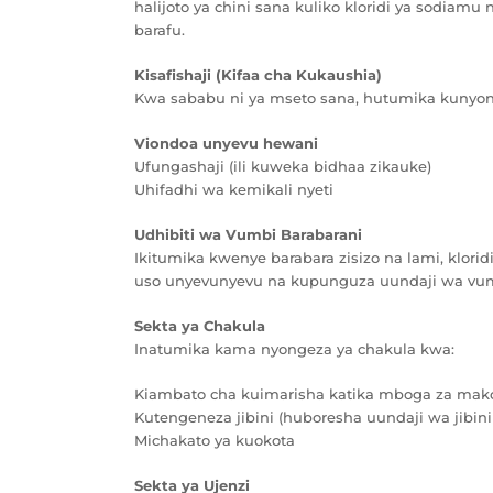
halijoto ya chini sana kuliko kloridi ya sodiam
barafu.
Kisafishaji (Kifaa cha Kukaushia)
Kwa sababu ni ya mseto sana, hutumika kunyon
Viondoa unyevu hewani
Ufungashaji (ili kuweka bidhaa zikauke)
Uhifadhi wa kemikali nyeti
Udhibiti wa Vumbi Barabarani
Ikitumika kwenye barabara zisizo na lami, klor
uso unyevunyevu na kupunguza uundaji wa vu
Sekta ya Chakula
Inatumika kama nyongeza ya chakula kwa:
Kiambato cha kuimarisha katika mboga za mak
Kutengeneza jibini (huboresha uundaji wa jibini
Michakato ya kuokota
Sekta ya Ujenzi