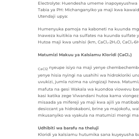
Electrolyte: Huendesha umeme inapoyeyushwa n
Tabia ya PH: Michanganyiko ya maji kwa kawaid
Utendaji upya:
Humenyuka pamoja na kaboneti na kuunda mga
Inaweza kuitikia na sulfates na kuunda sulfate 
Hutoa maji kwa urahisi (km, CaCl₂·2H₂O, CaCl₂·6H
Matumizi Makuu ya Kalsiamu Kloridi (CaCl₂)
nyeupe isiyo na maji yenye chembechembe
CaCl2
yenye hisia nyingi na usahihi wa hidrokloriki u
uvukizi, jumla nzima na uingizaji hewa. Matum
mafuta na gesi Wakala wa kuondoa viowevu bar
kasi katika zege Viwandani hutoa kama viongeza k
misaada ya mifereji ya maji kwa ajili ya matibab
desiccant ya hidrokaboni, brine ya majokofu, 
mkusanyiko wa vyakula na matumizi mengi ma
Udhibiti wa barafu na theluji
Kloridi ya kalsiamu hutumika sana kuyeyusha bar