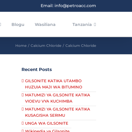
Email: info@petroacc.com
Blogu
Wasiliana
Tanzania
Home
/
Calcium Chloride
/
Calcium Chloride
Recent Posts
GILSONITE KATIKA UTAMBO
HUZUIA MAJI WA BITUMINO
MATUMIZI YA GILSONITE KATIKA
VIOEVU VYA KUCHIMBA
MATUMIZI YA GILSONITE KATIKA
KUSAGISHA SERIMU
UNGA WA GILSONITE
Wikipedia ya Gilsonite