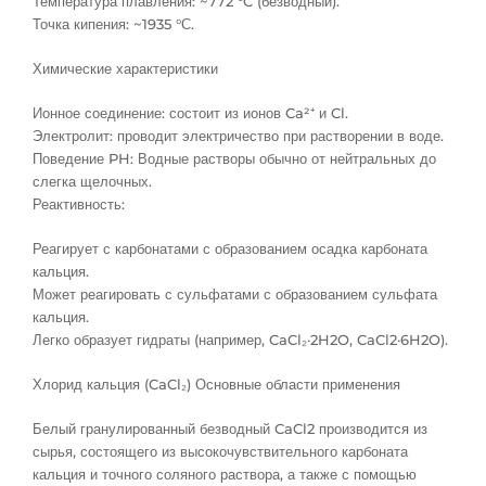
Температура плавления: ~772 °C (безводный).
Точка кипения: ~1935 °С.
Химические характеристики
Ионное соединение: состоит из ионов Ca²⁺ и Cl.
Электролит: проводит электричество при растворении в воде.
Поведение PH: Водные растворы обычно от нейтральных до
слегка щелочных.
Реактивность:
Реагирует с карбонатами с образованием осадка карбоната
кальция.
Может реагировать с сульфатами с образованием сульфата
кальция.
Легко образует гидраты (например, CaCl₂·2H2O, CaCl2·6H2O).
Хлорид кальция (CaCl₂) Основные области применения
Белый гранулированный безводный CaCl2 производится из
сырья, состоящего из высокочувствительного карбоната
кальция и точного соляного раствора, а также с помощью