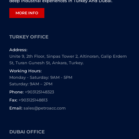
deep industrial experiences in Turkey And Dubai.
MORE INFO
TURKEY OFFICE
Address:
Unite 9, 2th Floor, Sinpas Tower 2, Altinoran, Galip Erdem
St, Turan Gunesh St, Ankara, Turkey.
Working Hours:
Monday - Saturday: 9AM - 5PM
Saturday: 9AM – 2PM
Phone:
+903125148323
Fax:
+903125148813
Email:
sales@petroacc.com
DUBAI OFFICE