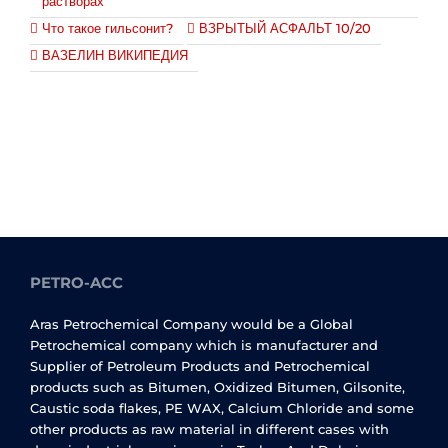
растворах
Что такое гильсонит?
ВЗРЫТЫЙ АСФАЛЬТ 10/20
ВАЗЕЛИН ВИКИПЕДИЯ
PETRO-ACC
Aras Petrochemical Company would be a Global
Petrochemical company which is manufacturer and
Supplier of Petroleum Products and Petrochemical
products such as Bitumen, Oxidized Bitumen, Gilsonite,
Caustic soda flakes, PE WAX, Calcium Chloride and some
other products as raw material in different cases with