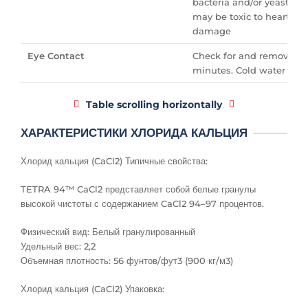
bacteria and/or yeast. 
may be toxic to heart, c
damage
Eye Contact
Check for and remove any 
minutes. Cold water may 
Table scrolling horizontally
ХАРАКТЕРИСТИКИ ХЛОРИДА КАЛЬЦИЯ
Хлорид кальция (CaCl2) Типичные свойства:
TETRA 94™ CaCl2 представляет собой белые гранулы
высокой чистоты с содержанием CaCl2 94–97 процентов.
Физический вид: Белый гранулированный
Удельный вес: 2,2
Объемная плотность: 56 фунтов/фут3 (900 кг/м3)
Хлорид кальция (CaCl2) Упаковка: