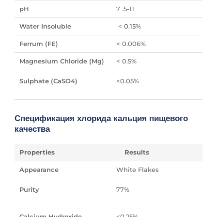
pH
7 .5-11
Water Insoluble
< 0.15%
Ferrum (FE)
< 0.006%
Magnesium Chloride (Mg)
< 0.5%
Sulphate (CaSO4)
<0.05%
Спецификация хлорида кальция пищевого
качества
Properties
Results
Appearance
White Flakes
Purity
77%
Calcium Hydroxide
<0.25%