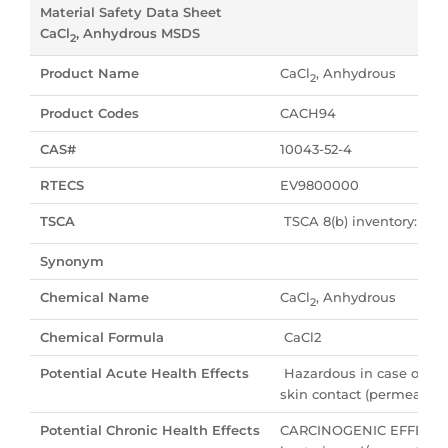
Material Safety Data Sheet
CaCl
, Anhydrous MSDS
2
Product Name
CaCl
, Anhydrous
2
Product Codes
CACH94
CAS#
10043-52-4
RTECS
EV9800000
TSCA
TSCA 8(b) inventory: CaC
Synonym
Chemical Name
CaCl
, Anhydrous
2
Chemical Formula
CaCl2
Potential Acute Health Effects
Hazardous in case of skin 
skin contact (permeator).
Potential Chronic Health Effects
CARCINOGENIC EFFECTS: 