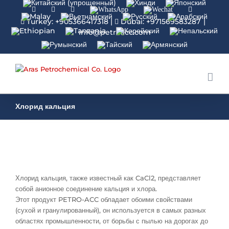
Facebook
Linkedin
Instagram
WhatsApp
Wechat
YouTube
Turkey: +905366417318
|
Dubai: +971569583287
|
info@petroacc.com
Хлорид кальция
Хлорид кальция, также известный как CaCl2, представляет
собой анионное соединение кальция и хлора.
Этот продукт PETRO-ACC обладает обоими свойствами
(сухой и гранулированный), он используется в самых разных
областях промышленности, от борьбы с пылью на дорогах до