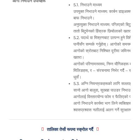
आगो निभाउने उपायहरू
5.1. निभाउने माध्यम
उपयुक्त निभाउने माध्यम: कार्बन डाइअक्साइड, 
बाफ निभाउने।
अनुपयुक्त निभाउने माध्यम: पग्लिएको बिटुमेनको
तातो बिटुमेनको हिंस्रक छिचोलाको खतराको का
5.2. पदार्थ वा मिश्रणबाट उत्पन्न हुने विशेष 
पानीसँग सम्पर्क गर्नुहोस्। आगोको समयमा, निस्कन
आगोको स्रोतबाट निश्चित दूरीमा जमिनभन्दा माथ
खतरा।
आगोको परिणामस्वरूप, निम्न यौगिकहरू बन्छन्:
मिलिङहरू, र – संरचनामा निर्भर गर्दै – सल्फ
धुवाँ।
5.3. अग्नि नियन्त्रकहरूको लागि सल्लाह
सानो आगो बालुवा, सुख्खा पाउडर निभाउने यन्त्र
आगोलाई विस्तारयोग्य फोम र फैलिएको पानीको ध
आगो निभाउने कार्यमा भाग लिने व्यक्तिहरूलाई ता
श्वासप्रश्वास नलीलाई अलग गर्ने सुरक्षात्म
तालिका तेर्सो रूपमा स्क्रोल गर्दै