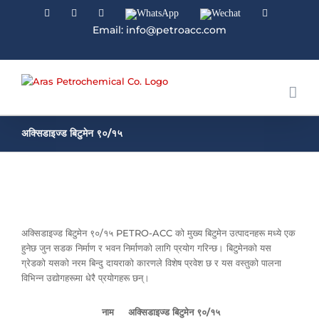
Facebook
Linkedin
Instagram
WhatsApp
Wechat
YouTube
Email: info@petroacc.com
अक्सिडाइज्ड बिटुमेन ९०/१५
अक्सिडाइज्ड बिटुमेन ९०/१५ PETRO-ACC को मुख्य बिटुमेन उत्पादनहरू मध्ये एक
हुनेछ जुन सडक निर्माण र भवन निर्माणको लागि प्रयोग गरिन्छ। बिटुमेनको यस
ग्रेडको यसको नरम बिन्दु दायराको कारणले विशेष प्रवेश छ र यस वस्तुको पालना
विभिन्न उद्योगहरूमा धेरै प्रयोगहरू छन्।
नाम
अक्सिडाइज्ड बिटुमेन ९०/१५