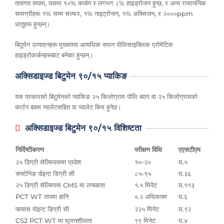
तत्वगत रूपमा, यसमा ९०% कार्बन र लगभग ८% हाइड्रोजन हुन्छ, र अन्य रासायनिक
सामग्रीहरू १% सम्म सल्फर, १% नाइट्रोजन, १% अक्सिजन, र २०००ppm
धातुहरू हुन्छन्।
बिटुमेन उत्पादनहरू मुख्यतया अत्यधिक सघन पोलिसाइक्लिक एरोमेटिक
हाइड्रोकार्बनहरूबाट बनेका हुन्छन्।
अक्सिडाइज्ड बिटुमेन ९०/१५ प्याकिङ
यस प्रकारको बिटुमेनको प्याकिङ २५ किलोग्राम पोलि ब्याग वा २५ किलोग्रामको
कार्टन बक्स प्यालेटसहित वा प्यालेट बिना हुनेछ।
अक्सिडाइज्ड बिटुमेन ९०/१५ विशिष्टता
निर्दिष्टीकरण
परीक्षण विधि
एएसटीएम
२५ डिग्री सेल्सियसमा प्रवेश
१०-२०
घ.५
सफ्टेनिङ पोइन्ट डिग्री सी
८५-९५
घ.३६
२५ डिग्री सेल्सियस CMS मा लचकता
१.५ मिनेट
घ.११३
PCT WT तापमा हानि
०.२ अधिकतम
घ.६
फ्ल्यास पोइन्ट डिग्री सी
२२५ मिनेट
घ.९२
CS2 PCT WT मा घुलनशीलता
९९ मिनेट
घ.४