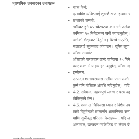
प्राथमिक उपचारका उपायहरू
सास फेर्न:
प्रभावित व्यक्तिलाई तुरुन्तै ताजा हावामा सार्नु
छालाको सम्पर्क:
गर्मीबाट हुने थप चोटपटक कम गर्न जलेको क्षेत्र
कम्तिमा १० मिनेटसम्म पानी बगाउनुहोस्। शरीर
जलेको क्षेत्रबाट बिटुमेन। चिसो भएपछि, बिटुम
सतहलाई सुक्नबाट जोगाउन। दूषित लुगा छालाम
आँखा सम्पर्क:
आँखाको पलकहरू तान्दै कम्तिमा १५ मिनेटसम्म प
कन्ट्याक्ट लेन्सहरू हटाउनुहोस्, आँखा नपुछ्नुह
इन्जेसन:
उत्पादन श्वासप्रश्वास नलीमा जान सक्ने भएकाले
कुनै पनि मौखिक औषधि नदिनुहोस्। यदि कुनै स
4.2. सबैभन्दा महत्त्वपूर्ण लक्षण र प्रभावहरू, ती
तोकिएको छैन।
4.3. तत्काल चिकित्सा ध्यान र विशेष उपचार आव
तातो बिटुमेनको छालासँग आकस्मिक सम्पर्क भएमा,
माथि सूचीबद्ध गरिएका केसहरूमा, यदि लक्षणहरू रह
अस्पताल, उत्पादन प्याकेजिङ वा लेबल देखाउँद