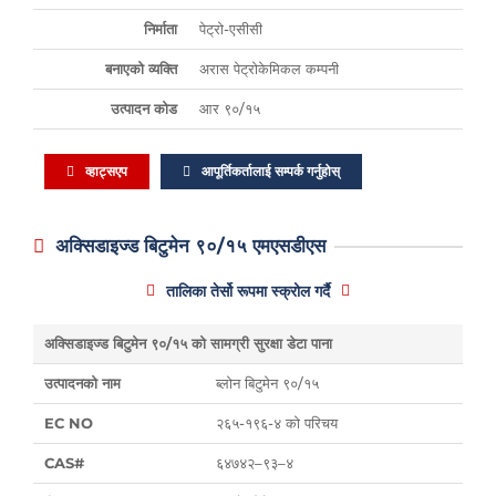
निर्माता
पेट्रो-एसीसी
बनाएको व्यक्ति
अरास पेट्रोकेमिकल कम्पनी
उत्पादन कोड
आर ९०/१५
व्हाट्सएप
आपूर्तिकर्तालाई सम्पर्क गर्नुहोस्
अक्सिडाइज्ड बिटुमेन ९०/१५ एमएसडीएस
तालिका तेर्सो रूपमा स्क्रोल गर्दै
अक्सिडाइज्ड बिटुमेन ९०/१५ को सामग्री सुरक्षा डेटा पाना
उत्पादनको नाम
ब्लोन बिटुमेन ९०/१५
EC NO
२६५-१९६-४ को परिचय
CAS#
६४७४२–९३–४