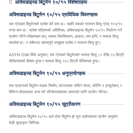
अक्सिडाइज्ड बिटुमेन ९०/१५ विशेषताहरू
अक्सिडाइज्ड बिटुमेन ९०/१५ प्राविधिक विवरणहरू
यस ग्रेडको बिटुमेनको प्रवेश धेरै कम छ। यद्यपि यसको नरमपन बिन्दु ग्रेड ११५/१५
भन्दा कम छ। प्रवेश परीक्षणको अतिरिक्त, अक्सिडाइज्ड बिटुमेन ९०/१५ निर्धारण गर्न
प्रयोग गरिने परीक्षणहरू छन्, जसमा चिपचिपापन, आकार, ताप हानि, र फ्ल्यास बिन्दु
समावेश छ। र सबैभन्दा महत्त्वपूर्ण वस्तुहरू प्रवेश र नरमपन बिन्दु हुन्।
ASTM D36 विधि अनुसार, यस ग्रेडको बिटुमेनको नरमता बिन्दु ८५ देखि ९५ डिग्री
सेल्सियसको बीचमा हुन्छ र फ्ल्यास बिन्दु २२५ डिग्री सेल्सियस हुन्छ।
अक्सिडाइज्ड बिटुमेन ९०/१५ अनुप्रयोगहरू
यस प्रकारको बिटुमेन सडक निर्माण, वाटरप्रूफ रूफिंग फेल्ट, कोटिंग र इन्सुलेशन, र
विभिन्न क्षेत्रहरूमा अन्य धेरै परियोजनाहरूमा डामरको लागि प्रयोग गरिन्छ।
अक्सिडाइज्ड बिटुमेन ९०/१५ सूत्रीकरण
अक्सिडाइज्ड बिटुमेन ९०/१५ अर्ध-ठोस बिटुमेन हो जुन उद्योगहरूमा प्रयोग अनुसार
केही सूत्रद्वारा चिनिन्छ: