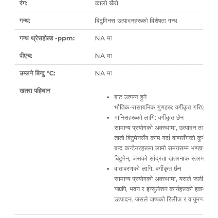
रंग:
कालो खैरो
गन्ध:
बिटुमिनस उत्पादनहरूको विशेषता गन्ध
गन्ध थ्रेसहोल्ड -ppm:
NA मा
पीएच:
NA मा
उम्लने बिन्दु °C:
NA मा
खतरा पहिचान
बाट उत्पन्न हुने
भौतिक-रासायनिक गुणहरू: वर्गीकृत गरिएको छै
मानिसहरूको लागि: वर्गीकृत छैन
सामान्य प्रयोगको अवस्थामा, उत्पादन तातो हु
तातो बिटुमेनसँग काम गर्दा वाष्पसँगको कुनै पनि स
बन्द कन्टेनरहरूमा लामो समयसम्म भण्डारण गर्
बिटुमेन, जसको सांद्रता खतरनाक स्तरमा पुग्छ
वातावरणको लागि: वर्गीकृत छैन
सामान्य प्रयोगको अवस्थामा, यसले जलीय र स्थ
यद्यपि, भवन र इन्सुलेशन कार्यहरूको हकमा त
उत्पादन, जसले वाष्पको रिलीज र वायुमण्डलमा त