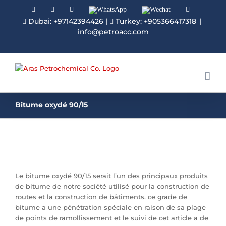
Facebook
Linkedin
Instagram
WhatsApp
Wechat
YouTube
Dubai: +97142394426
|
Turkey: +905366417318
|
info@petroacc.com
Bitume oxydé 90/15
Le bitume oxydé 90/15 serait l’un des principaux produits
de bitume de notre société utilisé pour la construction de
routes et la construction de bâtiments. ce grade de
bitume a une pénétration spéciale en raison de sa plage
de points de ramollissement et le suivi de cet article a de