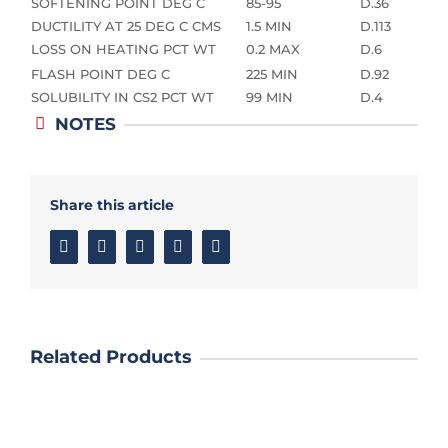
SOFTENING POINT DEG C
85-95
D.36
DUCTILITY AT 25 DEG C CMS
1.5 MIN
D.113
LOSS ON HEATING PCT WT
0.2 MAX
D.6
FLASH POINT DEG C
225 MIN
D.92
SOLUBILITY IN CS2 PCT WT
99 MIN
D.4
NOTES
Share this article
Facebook
Twitter
Linkedin
Google+
Email
Related Products