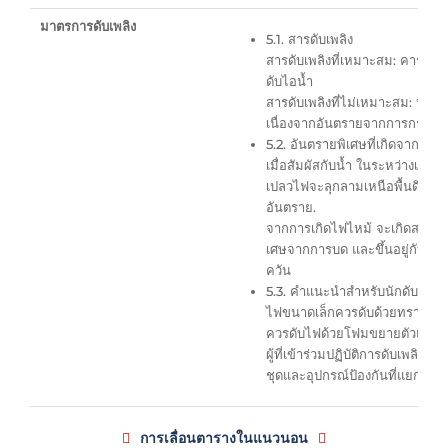
มาตรการดับเพลิง
5.1. สารดับเพลิง
สารดับเพลิงที่เหมาะสม: คาร์บ
ดับไอน้ำ
สารดับเพลิงที่ไม่เหมาะสม: ห้
เนื่องจากอันตรายจากการกระเด็นอ
5.2. อันตรายพิเศษที่เกิดจากสาร
เมื่อสัมผัสกับน้ำ ในระหว่างเก
เปลวไฟจะลุกลามเหนือพื้นดินใน
อันตราย.
จากการเกิดไฟไหม้ จะเกิดสารปร
เศษจากการบด และขึ้นอยู่กับอง
ควัน
5.3. คำแนะนำสำหรับนักดับเพลิง
ไฟขนาดเล็กควรดับด้วยทราย เครื่
ควรดับไฟด้วยโฟมขยายตัวและกระแ
ผู้ที่เข้าร่วมปฏิบัติการดับเพลิ
ชุดและอุปกรณ์ป้องกันที่แยกทาง
การเลื่อนตารางในแนวนอน