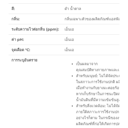
สี:
ดำ น้ำตาล
กลิ่น:
กลิ่นเฉพาะตัวของผลิตภัณฑ์แอสฟัลต์
ระดับความไวต่อกลิ่น (ppm):
เอ็นเอ
ค่า pH:
เอ็นเอ
จุดเดือด °C:
เอ็นเอ
การระบุอันตราย
เป็นผลมาจาก
คุณสมบัติทางกายภาพและเคมี: ไ
สำหรับมนุษย์: ไม่ได้จัดประเภท
ในสภาวะการใช้งานปกติ ผลิตภั
เมื่อทำงานกับยางมะตอยร้อน ต้อง
หากเก็บรักษาในภาชนะปิดสนิทเ
น้ำมันดินที่มีความเข้มข้นสูงถึงร
สำหรับสิ่งแวดล้อม: ไม่ได้จัดประ
ภายใต้สภาวะการใช้งานปกติ สารนี
อย่างไรก็ตาม ในกรณีของงานก่อ
ผลิตภัณฑ์ที่ก่อให้เกิดการปล่อย