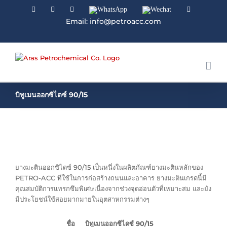
Facebook
Linkedin
Instagram
WhatsApp
Wechat
YouTube
Email: info@petroacc.com
บิทูเมนออกซิไดซ์ 90/15
ยางมะตินออกซิไดซ์ 90/15 เป็นหนึ่งในผลิตภัณฑ์ยางมะตินหลักของ
PETRO-ACC ที่ใช้ในการก่อสร้างถนนและอาคาร ยางมะตินเกรดนี้มี
คุณสมบัติการแทรกซึมพิเศษเนื่องจากช่วงจุดอ่อนตัวที่เหมาะสม และยัง
มีประโยชน์ใช้สอยมากมายในอุตสาหกรรมต่างๆ
ชื่อ
บิทูเมนออกซิไดซ์ 90/15