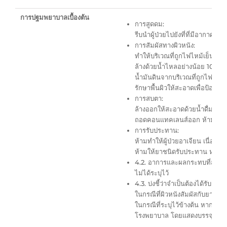
การปฐมพยาบาลเบื้องต้น
การสูดดม:
รีบนำผู้ป่วยไปยังที่ที่มีอากาศ
การสัมผัสทางผิวหนัง:
ทำให้บริเวณที่ถูกไฟไหม้เย็นลงโด
ล้างด้วยน้ำไหลอย่างน้อย 10 นาท
น้ำมันดินจากบริเวณที่ถูกไฟไหม้ 
รักษาพื้นผิวให้สะอาดเพื่อป้องกัน
การสบตา:
ล้างออกให้สะอาดด้วยน้ำดื่มที่ไห
ถอดคอนแทคเลนส์ออก ห้ามเช็ดตา
การรับประทาน:
ห้ามทำให้ผู้ป่วยอาเจียน เนื่อง
ห้ามให้ยาชนิดรับประทาน หากอา
4.2. อาการและผลกระทบที่สำคัญที
ไม่ได้ระบุไว้
4.3. บ่งชี้ว่าจำเป็นต้องได้รับก
ในกรณีที่ผิวหนังสัมผัสกับยาง
ในกรณีที่ระบุไว้ข้างต้น หากอาก
โรงพยาบาล โดยแสดงบรรจุภัณฑ