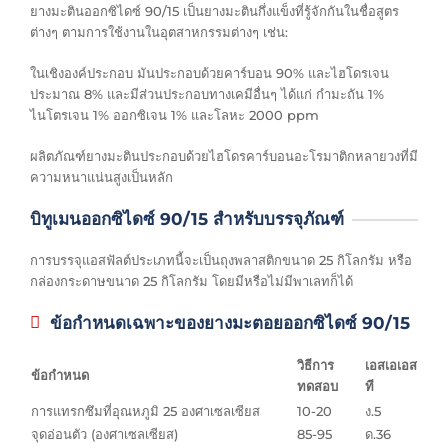
ยางมะตินออกซิไดซ์ 90/15 เป็นยางมะตินกึ่งแข็งที่รู้จักกันในชื่อสูตร
ต่างๆ ตามการใช้งานในอุตสาหกรรมต่างๆ เช่น:
ในเชิงองค์ประกอบ มันประกอบด้วยคาร์บอน 90% และไฮโดรเจน
ประมาณ 8% และมีส่วนประกอบทางเคมีอื่นๆ ได้แก่ กำมะถัน 1%
ไนโตรเจน 1% ออกซิเจน 1% และโลหะ 2000 ppm
ผลิตภัณฑ์ยางมะตินประกอบด้วยไฮโดรคาร์บอนอะโรมาติกหลายวงที่มี
ความหนาแน่นสูงเป็นหลัก
บิทูเมนออกซิไดซ์ 90/15 สำหรับบรรจุภัณฑ์
การบรรจุแอสฟัลต์ประเภทนี้จะเป็นถุงพลาสติกขนาด 25 กิโลกรัม หรือ
กล่องกระดาษขนาด 25 กิโลกรัม โดยมีหรือไม่มีพาเลทก็ได้
ข้อกำหนดเฉพาะของยางมะตอยออกซิไดซ์ 90/15
วิธีการ
เอสเอเอส
ข้อกำหนด
ทดสอบ
ที
การแทรกซึมที่อุณหภูมิ 25 องศาเซลเซียส
10-20
ง.5
จุดอ่อนตัว (องศาเซลเซียส)
85-95
ด.36