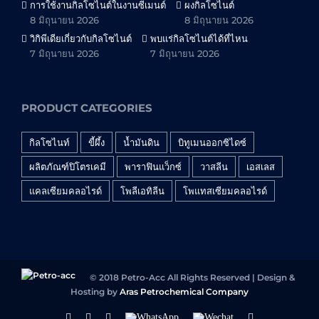
การใช้งานกิลโซไนต์ในงานซีเมนต์
ผงกิลโซไนต์
8 มิถุนายน 2026
8 มิถุนายน 2026
วิกิพีเดียเกี่ยวกับกิลโซไนต์
พบแร่กิลโซไนต์ได้ที่ไหน
7 มิถุนายน 2026
7 มิถุนายน 2026
PRODUCT CATEGORIES
กิลโซไนท์
ขี้ผึ้ง
น้ำมันดิน
บิทูเมนออกซิไดซ์
ผลิตภัณฑ์ปิโตรเคมี
พาราฟินแว็กซ์
วาสลีน
เอสเลส
แคลเซียมคลอไรด์
โพลีเอทิลีน
โพแทสเซียมคลอไรด์
© 2018 Petro-Acc All Rights Reserved | Design &
Hosting by
Aras Petrochemical Company
Facebook
Linkedin
Instagram
WhatsApp
Wechat
YouTube