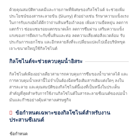
ด้วยคุณสมบัติทางเคมีและกายภาพที่พิเศษของกิลโซไนต์ จะช่วยเพิ่ม
ประโยชน์ของสารละลายข้น (Slurry) ตัวอย่างเช่น รักษาความแข็งแรง
ในการรับแรงอัดได้ดีกว่าถ่านหินหรือเถ้าลอย เพิ่มความยืดหยุ่น ลดการ
แตกร้าว ซ่อมแซมรอยแตกขนาดเล็ก ลดการซึมผ่าน เสริมความแข็ง
แรงของการยึดเกาะกับชั้นหินและท่อ ลดความเสี่ยงต่อสิ่งแวดล้อม รับ
ประกันการแยกโซน และอีกหลายสิ่งที่จะเปลี่ยนแปลงไปเมื่อบริษัทขุด
เจาะขนาดใหญ่ใช้กิลโซไนต์
กิลโซไนต์จะช่วยควบคุมน้ำอิสระ
กิลโซไนต์เพียงอย่างเดียวสามารถควบคุมการซึมของน้ำบาดาลได้ และ
การควบคุมน้ำเหล่านี้ไม่จำเป็นต้องฉีดหรือเติมสารเติมแต่งใดๆ ลงใน
สารละลาย และคุณสมบัติของกิลโซไนต์นี้เองที่เป็นหนึ่งในประเด็น
สำคัญที่สุดสำหรับการใช้งานกิลโซไนต์ในสารละลายซีเมนต์ของบ่อน้ำ
มันและก๊าซอย่างคุ้มค่าทางเศรษฐกิจ
ข้อกำหนดเฉพาะของกิลโซไนต์สำหรับงาน
ประสานซีเมนต์
ข้อกำหนด