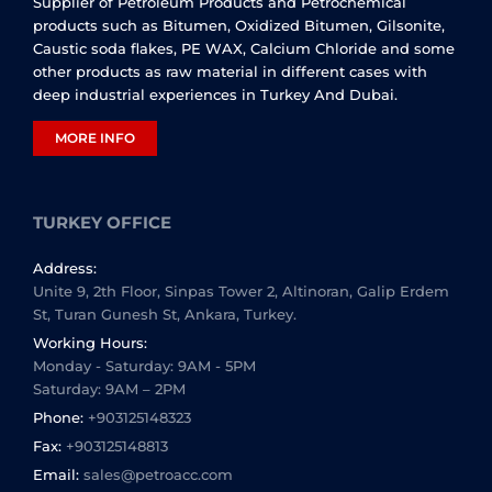
Supplier of Petroleum Products and Petrochemical
products such as Bitumen, Oxidized Bitumen, Gilsonite,
Caustic soda flakes, PE WAX, Calcium Chloride and some
other products as raw material in different cases with
deep industrial experiences in Turkey And Dubai.
MORE INFO
TURKEY OFFICE
Address:
Unite 9, 2th Floor, Sinpas Tower 2, Altinoran, Galip Erdem
St, Turan Gunesh St, Ankara, Turkey.
Working Hours:
Monday - Saturday: 9AM - 5PM
Saturday: 9AM – 2PM
Phone:
+903125148323
Fax:
+903125148813
Email:
sales@petroacc.com