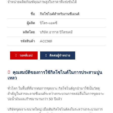
จำหน่ายผลิตภัณฑ์คุณภาพสูงในราคาที่แข่งขันได้
ชื่อ
กิลโซไนต์สำหรับงานซีเมนต์
ผู้ผลิต
ปิโตร-แอคซี
ผลิตโดย
บริษัท อาราส ปิโตรเคมี
รหัสสินค้า
ACC981
วอทส์แอป
ติดต่อผู้จำหน่าย
คุณสมบัติของการใช้กิลโซไนต์ในการประสานปูน
เหลว
ทั่วโลก ในพื้นที่ที่ยากต่อการขุดเจาะ กิลโซไนต์ถูกนำมาใช้เป็นวัสดุ
สำคัญในสารละลายซีเมนต์ระหว่างกระบวนการหล่อลื่นในการขุดเจาะ
บ่อน้ำมันและก๊าซมานานกว่า 50 ปีแล้ว
บริษัทขุดเจาะขนาดใหญ่ เมื่อเติมกิลโซไนต์ลงในระหว่างกระบวนการ