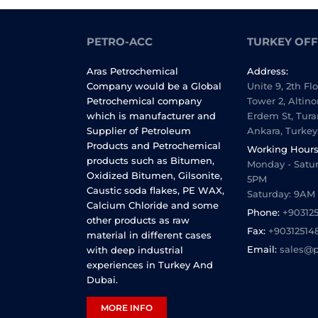
PETRO-ACC
TURKEY OFF
Aras Petrochemical
Address:
Company would be a Global
Unite 9, 2th Fl
Petrochemical company
Tower 2, Altino
which is manufacturer and
Erdem St, Tura
Supplier of Petroleum
Ankara, Turkey
Products and Petrochemical
Working Hours
products such as Bitumen,
Monday - Satur
Oxidized Bitumen, Gilsonite,
5PM
Caustic soda flakes, PE WAX,
Saturday: 9AM
Calcium Chloride and some
Phone:
+90312
other products as raw
Fax:
+90312514
material in different cases
Email:
sales@p
with deep industrial
experiences in Turkey And
Dubai.
MORE INFO