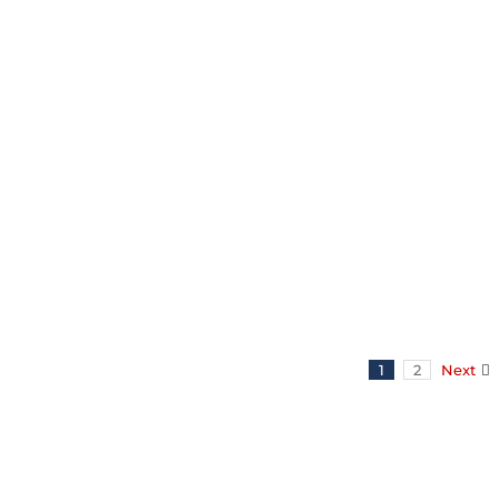
ОКИСЛЕННЫЙ БИТУМ 95/25
Окисленный битум
й.
й
ры
1
2
Next