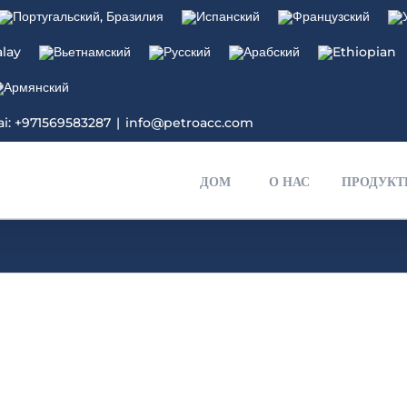
i: +971569583287
|
info@petroacc.com
ДОМ
О НАС
ПРОДУК
SLES 70%
SLES
LABSA