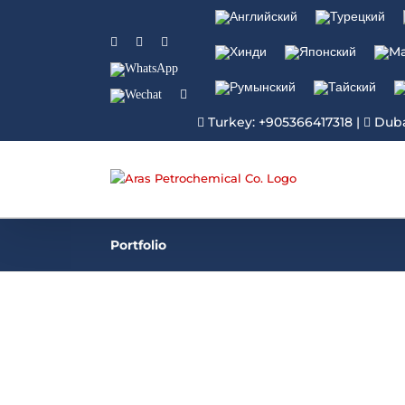
Facebook
Linkedin
Instagram
WhatsApp
Wechat
YouTube
Turkey: +905366417318
|
Duba
Portfolio
SLES 70%