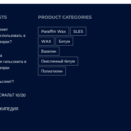
STS
PRODUCT CATEGORIES
онит
Paraffin Wax
SLES
спользовать в
WAX
Битум
ворах?
Вазелин
а
Окисленный битум
я гильсонита в
ворах
Полиэтилен
льсонит?
ФАЛЬТ 10/20
ИКИПЕДИЯ