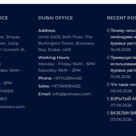
ICE
DUBAI OFFICE
RECENT PO
Address:
Почему гильс
oor, Sinpas
Unite 2405, 24th Floor, The
необходимо и
ran, Galip
Burlington Tower, Business
буровых раст
n Gunesh St,
Bay, Dubai, UAE
16.06.2026
.
Working Hours:
Преимуществ
:
Monday - Friday: 9AM – 5PM
использовани
day: 9AM -
Saturday: 9AM – 2PM
буровых раст
15.06.2026
Phone:
+97142394426
 – 2PM
Что такое ги
Sales:
+971569584522
5148323
08.06.2026
Email:
info@petroacc.com
8813
ВЗРЫТЫЙ АС
07.06.2026
etroacc.com
ВАЗЕЛИН В
07.06.2026