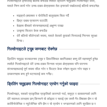
गिल्सोनाइटले इनारलाई बलियो बनाउँछ त्यसैले ड्रिलिंग फ्लुइडमा गिल्सोनाइट थपेर,
यसले निम्न कार्य गरेर उच्च-दबाव क्षेत्रहरूमा तेल इनारको पर्खाललाई बलियो बनाउनेछ:
माइक्रो-फ्र्याक्चर र पोरोसिटी बालुवाहरू सिल गर्दै
छिद्र दबाब प्रसारण घटाउँदै
बेडहरू बीचको संरचनाहरूलाई अक्षुण्ण राख्छ
उत्कृष्ट फिल्टर केक बनाउँछ
धेरै बलियो सीलेन्टको रूपमा, यसले तेलको कुवाको भित्तालाई निरन्तर सुरक्षा
दिन्छ।
गिल्सोनाइटले ट्युब जम्नबाट रोक्नेछ
ड्रिलिंग फ्लुइड सञ्चालनमा ट्यूब र डिफरेंशियल क्लगिङबाट बच्नु धेरै महत्त्वपूर्ण हुनेछ
त्यसैले गिल्सोनाइटले धेरै उच्च-दबाव भिन्नता भएका क्षेत्रहरूमा पनि पारगम्य
संरचनाहरूलाई पूर्ण रूपमा सील गरेर र फिल्टर केक स्नेहन सुधार गरेर पाइप र
उपकरणहरू बन्द हुने घटनालाई कम गर्नेछ।
ड्रिलिंग फ्लुइडमा गिल्सोनाइट प्रयोग गर्नुको फाइदा
गिल्सोनाइट, यसको प्राकृतिक प्रकृतिको कारणले गर्दा, समुद्र र वातावरणको लागि
धेरै स्वास्थ्य लाभहरू छन् किनभने यो कोइला र फ्लाई एश जस्तै गैर-विषाक्त छैन र यो
कार्सिनोजेनिक र म्युटेजेनिक पनि छैन र यो प्रयोग र भण्डारणको लागि सुरक्षित छ र