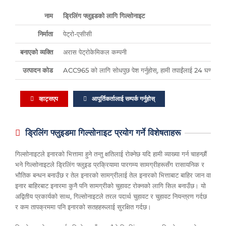
नाम
ड्रिलिंग फ्लुइडको लागि गिल्सोनाइट
निर्माता
पेट्रो-एसीसी
बनाएको व्यक्ति
अरास पेट्रोकेमिकल कम्पनी
उत्पादन कोड
ACC965 को लागि सोधपुछ पेश गर्नुहोस्, हामी तपाईंलाई 24 घण्टामा सम्प
व्हाट्सएप
आपूर्तिकर्तालाई सम्पर्क गर्नुहोस्
ड्रिलिंग फ्लुइडमा गिल्सोनाइट प्रयोग गर्ने विशेषताहरू
गिल्सोनाइटले इनारको भित्तामा हुने तन्तु क्षतिलाई रोक्नेछ यदि हामी व्याख्या गर्न चाहन्छौं
भने गिल्सोनाइटले ड्रिलिंग फ्लुइड प्रक्रियामा पारगम्य सामग्रीहरूसँग रासायनिक र
भौतिक बन्धन बनाउँछ र तेल इनारको सामग्रीलाई तेल इनारको भित्ताबाट बाहिर जान वा
इनार बाहिरबाट इनारमा कुनै पनि सामग्रीको चुहावट रोक्नको लागि सिल बनाउँछ। यो
अद्वितीय प्रकार्यको साथ, गिल्सोनाइटले तरल पदार्थ चुहावट र चुहावट नियन्त्रण गर्दछ
र कम तापक्रममा पनि इनारको सतहहरूलाई सुरक्षित गर्दछ।