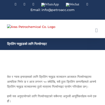
Facebook
Linkedin
Instagram
WhatsApp
Wechat
YouTube
Email: info@petroacc.com
ड्रिलिंग फ्लुइडको लागि गिल्सोनाइट
तेल र ग्यास इनारहरूको लागि ड्रिलिंग फ्लुइड सञ्चालन आजकल गिल्सोनाइटमा
अत्यधिक निर्भर छ र आज लगभग ५० वर्षदेखि, सबै ठूला ड्रिलिंग कम्पनीहरूले आफ्नो
ड्रिलिंग फ्लुइड सञ्चालनमा ठूलो मात्रामा गिल्सोनाइट प्रयोग गरिरहेका छन्।
हामी यस अनुप्रयोगको लागि गिल्सोनाइटको सबैभन्दा अनुभवी आपूर्तिकर्ताहरू मध्ये एक
हौं।