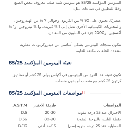
البيتومين المؤكسد 85/25 هو بيتومين شبه صلب معروف ببعض الصيغ
وفقًا للتطبيق في صناعات مثل:
عنصريًا، يحتوي على 90 % من الكربون وحوالي 7 % من الهيدروجين،
والمحتويات الكيميائية الأخرى تصل إلى 1 % كبريت، و1 % نيتروجين، و1 %
أكسجين، و2000 جزء في المليون من المعادن.
تتكون منتجات البيتومين بشكل أساسي من هيدروكربونات عطرية
متعددة الحلقات مكثفة للغاية.
تعبئة البيتومين المؤكسد 85/25
تكون تعبئة هذا النوع من البيتومين في أكياس بولي 25 كجم أو صناديق
كرتون 25 كجم مع منصات أو بدون منصات.
مواصفات البيتومين المؤكسد 85/25
المواصفات
طريقة الاختبار
A.S.T.M.
الاختراق عند 25 درجة مئوية
20-30
D.5
نقطة التليين بالدرجة المئوية
80-90
D.36
المطيلية عند 25 درجة مئوية (سم)
3 كحد أدنى
D.113