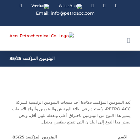
YouTube
Wechat
WhatsApp
Instagram
Linkedin
Facebook
Email: info@petroacc.com
البيتومين المؤكسد 85/25
يُعد البيتومين المؤكسد 85/25 أحد منتجات البيتومين الرئيسية لشركة
PETRO-ACC، ويُستخدم في طلاء الورنيش والبيتومين وألواح الأسفلت.
يتميز هذا النوع من البيتومين باختراق أعلى ونقطة تليين أقل، ونحن
نصدر هذا النوع إلى البلدان التي تتمتع بطقس معتدل.
الاسم
البيتومين المؤكسد 85/25