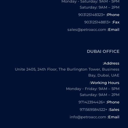
Monday - Saturday: 9AM - 5PM
Saturday: 9AM – 2PM
+903125148323
Phone:
+903125148813
Fax:
sales@petroacc.com
Email:
DUBAI OFFICE
Address:
Unite 2405, 24th Floor, The Burlington Tower, Business
Bay, Dubai, UAE
Working Hours:
Monday - Friday: 9AM – 5PM
Saturday: 9AM – 2PM
+97142394426
Phone:
+971569584522
Sales:
info@petroacc.com
Email: