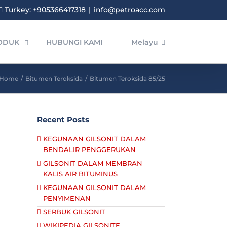
Turkey: +905366417318
|
info@petroacc.com
ODUK
HUBUNGI KAMI
Melayu
Home
/
Bitumen Teroksida
/
Bitumen Teroksida 85/25
Recent Posts
KEGUNAAN GILSONIT DALAM
BENDALIR PENGGERUKAN
GILSONIT DALAM MEMBRAN
KALIS AIR BITUMINUS
KEGUNAAN GILSONIT DALAM
PENYIMENAN
SERBUK GILSONIT
WIKIPEDIA GILSONITE