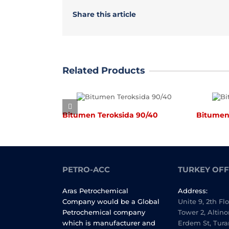
Share this article
Related Products
Bitumen Teroksida 90/40
Bitumen Tero
PETRO-ACC
TURKEY OFF
Aras Petrochemical
Address:
Company would be a Global
Unite 9, 2th Fl
Petrochemical company
Tower 2, Altino
which is manufacturer and
Erdem St, Tura