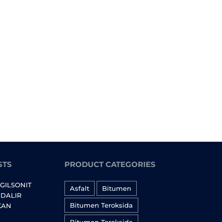
umen Teroksida 115/15
STS
PRODUCT CATEGORIES
GILSONIT
Asfalt
Bitumen
DALIR
Bitumen Teroksida
KAN