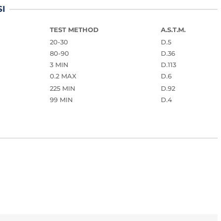
SI
TEST METHOD
A.S.T.M.
20-30
D.5
80-90
D.36
3 MIN
D.113
0.2 MAX
D.6
225 MIN
D.92
99 MIN
D.4