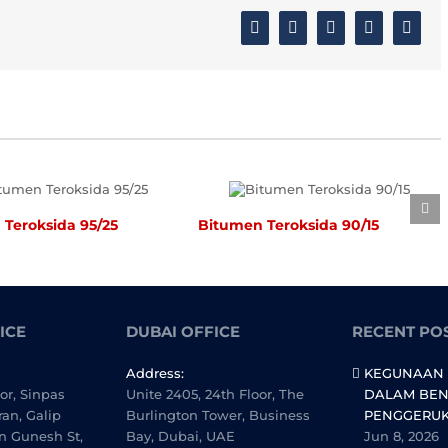
Facebook
Twitter
Linkedin
Google+
Email
ksida 95/25
Bitumen Teroksida 90/15
Bit
ICE
DUBAI OFFICE
RECENT PO
Address:
KEGUNAAN 
oor, Sinpas
Unite 2405, 24th Floor, The
DALAM BEN
ran, Galip
Burlington Tower, Business
PENGGERU
n Gunesh St,
Bay, Dubai, UAE
Jun 8, 2026