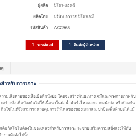
ผู้ผลิต
ปิโตร-แอคซี
ผลิตโดย
บริษัท อาราส ปิโตรเคมี
รหัสสินค้า
ACC965
วอทส์แอป
ติดต่อผู้จำหน่าย
ตุ
วสำหรับการเจาะ
นความเสียหายของเนื้อเยื่อที่ผนังบ่อ โดยจะสร้างพันธะทางเคมีและทางกายภาพกับ
้างซีลเพื่อป้องกันไม่ให้เนื้อหาในบ่อน้ำมันรั่วไหลออกจากผนังบ่อ หรือป้องกัน
นี้ กิลโซไนต์จึงสามารถควบคุมการรั่วไหลของของเหลวและปกป้องพื้นผิวบ่อได้แม้
การเติมกิลโซไนต์ลงในของเหลวสำหรับการเจาะ จะช่วยเสริมความแข็งแรงให้กับ
ำงานดังต่อไปนี้: