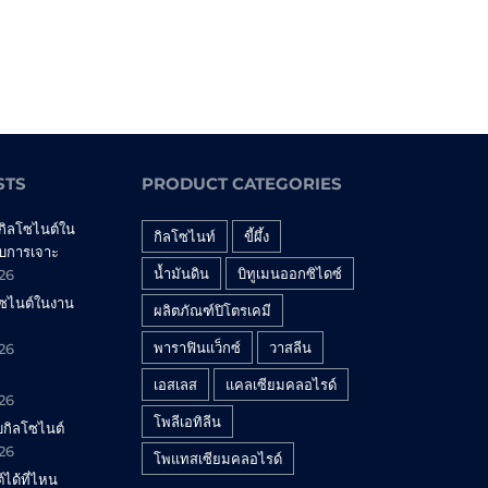
STS
PRODUCT CATEGORIES
กิลโซไนต์ใน
กิลโซไนท์
ขี้ผึ้ง
บการเจาะ
น้ำมันดิน
บิทูเมนออกซิไดซ์
026
โซไนต์ในงาน
ผลิตภัณฑ์ปิโตรเคมี
พาราฟินแว็กซ์
วาสลีน
026
เอสเลส
แคลเซียมคลอไรด์
026
โพลีเอทิลีน
กับกิลโซไนต์
026
โพแทสเซียมคลอไรด์
ได้ที่ไหน