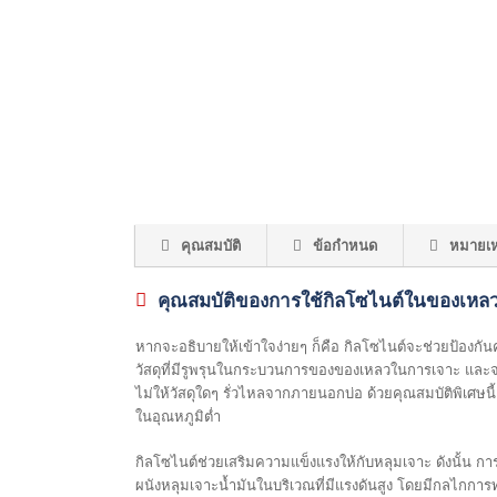
คุณสมบัติ
ข้อกำหนด
หมายเห
คุณสมบัติของการใช้กิลโซไนต์ในของเหล
หากจะอธิบายให้เข้าใจง่ายๆ ก็คือ กิลโซไนต์จะช่วยป้องกั
วัสดุที่มีรูพรุนในกระบวนการของของเหลวในการเจาะ และจะสร
ไม่ให้วัสดุใดๆ รั่วไหลจากภายนอกบ่อ ด้วยคุณสมบัติพิเศษ
ในอุณหภูมิต่ำ
กิลโซไนต์ช่วยเสริมความแข็งแรงให้กับหลุมเจาะ ดังนั้น 
ผนังหลุมเจาะน้ำมันในบริเวณที่มีแรงดันสูง โดยมีกลไกการท