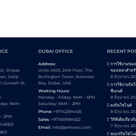
ICE
DUBAI OFFICE
RECENT PO
Address:
การใช้งานของ
oor, Sinpas
Unite 2405, 24th Floor, The
ของเหลวสำหรั
ran, Galip
Burlington Tower, Business
8 มิถุนายน 2
n Gunesh St,
Bay, Dubai, UAE
การใช้งานกิล
.
Working Hours:
ซีเมนต์
:
Monday - Friday: 9AM – 5PM
8 มิถุนายน 2
day: 9AM -
Saturday: 9AM – 2PM
ผงกิลโซไนต์
Phone:
+97142394426
8 มิถุนายน 2
 – 2PM
Sales:
+971569584522
วิกิพีเดียเกี่ยว
5148323
7 มิถุนายน 2
Email:
info@petroacc.com
8813
พบแร่กิลโซไนต์