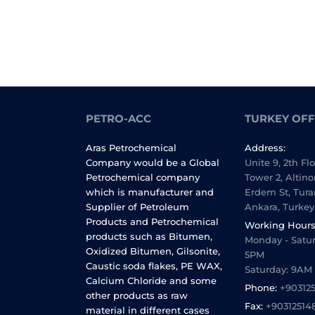
PETRO-ACC
TURKEY OFF
Aras Petrochemical
Address:
Company would be a Global
Unite 9, 2th Fl
Petrochemical company
Tower 2, Altino
which is manufacturer and
Erdem St, Tura
Supplier of Petroleum
Ankara, Turkey
Products and Petrochemical
Working Hours
products such as Bitumen,
Monday - Satur
Oxidized Bitumen, Gilsonite,
5PM
Caustic soda flakes, PE WAX,
Saturday: 9AM
Calcium Chloride and some
Phone:
+90312
other products as raw
Fax:
+90312514
material in different cases