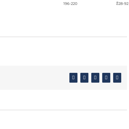
196-220
อี28-92
Facebook
Twitter
Linkedin
Google+
Email