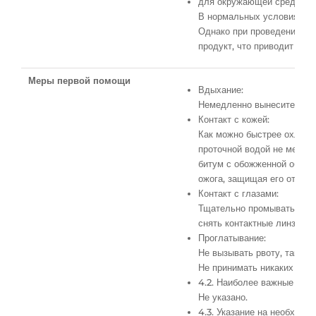
для окружающей среды: Н
В нормальных условиях ис
Однако при проведении ст
продукт, что приводит к в
Меры первой помощи
Вдыхание:
Немедленно вынесите пост
Контакт с кожей:
Как можно быстрее охлади
проточной водой не менее 
битум с обожженной облас
ожога, защищая его от выс
Контакт с глазами:
Тщательно промывать медле
снять контактные линзы, н
Проглатывание:
Не вызывать рвоту, так ка
Не принимать никаких пер
4.2. Наиболее важные симп
Не указано.
4.3. Указание на необход