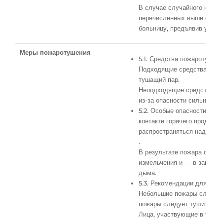
В случае случайного конта
перечисленных выше случа
больницу, предъявив упако
Меры пожаротушения
5.1. Средства пожаротушен
Подходящие средства пожар
тушащий пар.
Неподходящие средства по
из-за опасности сильного 
5.2. Особые опасности, св
контакте горячего продукт
распространяться над земл
.
В результате пожара обра
измельчения и — в зависим
дыма.
5.3. Рекомендации для по
Небольшие пожары следует
пожары следует тушить пе
Лица, участвующие в туше