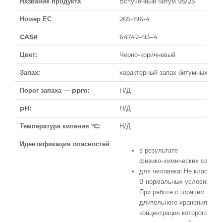
Название продукта
Вспученный битум 95/25
Номер ЕС
265-196-4
CAS#
64742–93–4
Цвет:
Черно-коричневый
Запах:
характерный запах битумных про
Порог запаха — ppm:
Н/Д
pH:
Н/Д
Температура кипения °C:
Н/Д
Идентификация опасностей
в результате
физико-химических свойст
для человека: Не классиф
В нормальных условиях ис
При работе с горячим биту
длительного хранения в з
концентрация которого мож