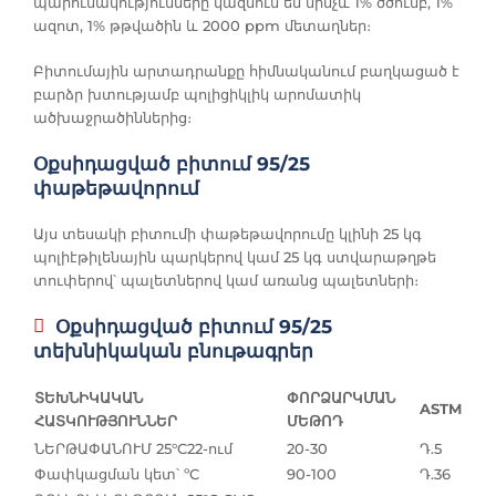
պարունակությունները կազմում են մինչև 1% ծծումբ, 1%
ազոտ, 1% թթվածին և 2000 ppm մետաղներ։
Բիտումային արտադրանքը հիմնականում բաղկացած է
բարձր խտությամբ պոլիցիկլիկ արոմատիկ
ածխաջրածիններից։
Օքսիդացված բիտում 95/25
փաթեթավորում
Այս տեսակի բիտումի փաթեթավորումը կլինի 25 կգ
պոլիէթիլենային պարկերով կամ 25 կգ ստվարաթղթե
տուփերով՝ պալետներով կամ առանց պալետների։
Օքսիդացված բիտում 95/25
տեխնիկական բնութագրեր
ՏԵԽՆԻԿԱԿԱՆ
ՓՈՐՁԱՐԿՄԱՆ
ASTM
ՀԱՏԿՈՒԹՅՈՒՆՆԵՐ
ՄԵԹՈԴ
ՆԵՐԹԱՓԱՆՈՒՄ 25°C22-ում
20-30
Դ.5
Փափկացման կետ՝ ºC
90-100
Դ.36