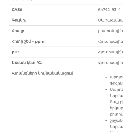
CAS#
64742–93–4
Գույնը։
Սև շագանակագ
Հոտը:
բիտումային ար
Հոտի շեմ – ppm:
Հյուսիսային Ամ
pH:
Հյուսիսային Ամ
Եռման կետ °C:
Հյուսիսային Ամ
Վտանգների նույնականացում
արդյունքո
Ֆիզիկաքի
Մարդկանց
Նորմալ օգ
Տաք բիտու
երկարատև
բիտում, 
շրջակա մի
Նորմալ օգ