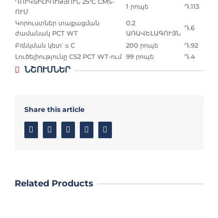
ԴՈՒԿՏԻԼԻՈՒԹՅՈՒՆ 25°C CMS-
1 րոպե
Դ.113
ՈՒՄ
Կորուստներ տաքացման
0.2
Դ.6
ժամանակ PCT WT
ԱՌԱՎԵԼԱԳՈՒՅՆ
Բռնկման կետ՝ ≤ C
200 րոպե
Դ.92
Լուծելիությունը CS2 PCT WT-ում
99 րոպե
Դ.4
ՆՇՈՒՄՆԵՐ
Share this article
Facebook
Twitter
Linkedin
Google+
Email
Related Products