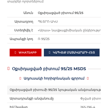
տարբեր ոլորտներում:
Անուն
Օքսիդացված բիտում 95/25
Արտադրող
ՊԵՏՐՈ-ԱԿՍ
Ստեղծվել է
«Արաս» նավթաքիմիական ընկերություն
Ապրանքի կոդ
Ռ 95/25
WHATSAPP
ԿԱՊՎԵՔ ՄԱՏԱԿԱՐԱՐԻ ՀԵՏ
Օքսիդացված բիտում 95/25 MSDS
Աղյուսակի հորիզոնական գլորում
Օքսիդացված բիտումի 95/25 նյութական անվտանգության 
Արտադրանքի անվանումը
Փչված բիտում 95
ԵՄ համար
265-196-4