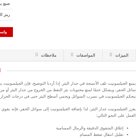
صنع ب
رمز ال
واتس
الميزات
المواصفات
ملاحظات
يمنع الجيلسونيت تلف الأنسجة في جدار البئر. إذا أردنا التوضيح، فإن الجيلسونيت يش
سائل الحفر، ويشكل ختمًا لمنع محتويات بئر النفط من الخروج من جدار البئر أو من 
يتحكم الجيلسونيت في تسرب السوائل ويحمي أسطح البئر حتى في درجات الحرارة
يعزز الجيلسونيت جدار البئر، لذا بإضافة الجيلسونيت إلى سوائل الحفر، فإنه يقوي
العمل على النحو التالي:
إغلاق الشقوق الدقيقة والرمال المسامية
تقليل انتقال ضغط المسام