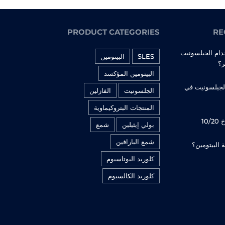
PRODUCT CATEGORIES
RE
دام الجيلسونيت
SLES
البيتومين
ر؟
البيتومين المؤكسد
الجيلسونيت في
الجلسونيت
الفازلين
المنتجات البتروكيماوية
10
بولي إيثيلين
شمع
شمع البارافين
ة البيتومين؟
كلوريد البوتاسيوم
كلوريد الكالسيوم