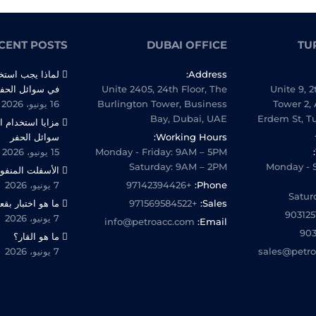
CENT POSTS
DUBAI OFFICE
TU
Address:
لماذا يجب استخ
Unite 9, 2
Unite 2405, 24th Floor, The
في سوائل الحف
Tower 2, 
Burlington Tower, Business
16 يونيو، 2026
Bay, Dubai, UAE
Erdem St, T
مزايا استخدام 
Working Hours:
سوائل الحفر
Monday - Friday: 9AM – 5PM
15 يونيو، 2026
Saturday: 9AM – 2PM
Monday - 
الأسفلت المنفوخ /20
Phone:
+97142394426
7 يونيو، 2026
Satur
Sales:
+971569584522
ما هو اختبار بقع
7 يونيو، 2026
info@petroacc.com
Email:
ما هو القار؟
sales@petr
7 يونيو، 2026