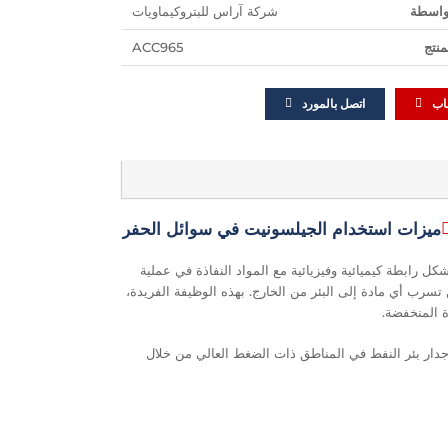
واسطة
شركة آراس للبتروكيماويات
منتج
ACC965
اب
اتصل بالمورد
ميزات استخدام الجيلسونيت في سوائل الحفر
كل رابطة كيميائية وفيزيائية مع المواد النفاذة في عملية
تسرب أي مادة إلى البئر من الخارج. بهذه الوظيفة الفريدة،
 المنخفضة.
 جدار بئر النفط في المناطق ذات الضغط العالي من خلال