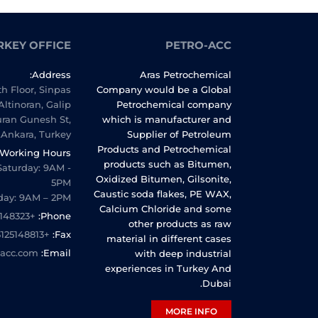
RKEY OFFICE
PETRO-ACC
Address:
Aras Petrochemical
th Floor, Sinpas
Company would be a Global
Altinoran, Galip
Petrochemical company
uran Gunesh St,
which is manufacturer and
Ankara, Turkey.
Supplier of Petroleum
Products and Petrochemical
Working Hours:
products such as Bitumen,
Saturday: 9AM -
Oxidized Bitumen, Gilsonite,
5PM
Caustic soda flakes, PE WAX,
day: 9AM – 2PM
Calcium Chloride and some
+903125148323
Phone:
other products as raw
+903125148813
Fax:
material in different cases
oacc.com
Email:
with deep industrial
experiences in Turkey And
Dubai.
MORE INFO