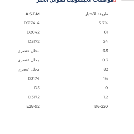
مواصفات الجيلسونيت لسوائل الحفر
طريقة الاختبار
A.S.T.M
D3174-4
5-7%
D2042
81
D3172
24
6.5
محلل عنصري
0.3
محلل عنصري
82
محلل عنصري
D3174
1%
D5
0
D3172
1.2
E28-92
196-220