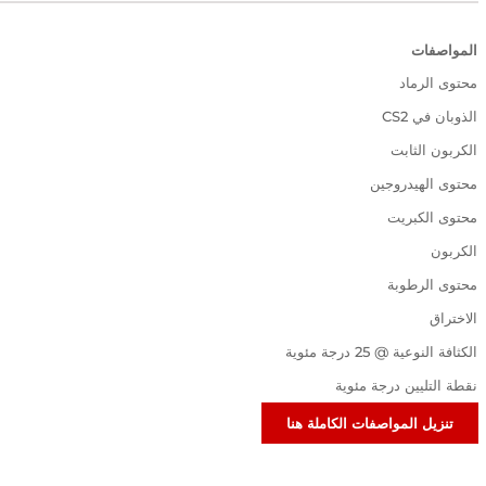
المواصفات
محتوى الرماد
الذوبان في CS2
الكربون الثابت
محتوى الهيدروجين
محتوى الكبريت
الكربون
محتوى الرطوبة
الاختراق
الكثافة النوعية @ 25 درجة مئوية
نقطة التليين درجة مئوية
تنزيل المواصفات الكاملة هنا