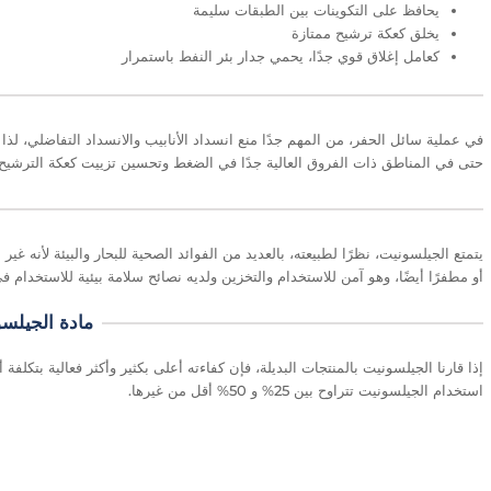
يحافظ على التكوينات بين الطبقات سليمة
يخلق كعكة ترشيح ممتازة
كعامل إغلاق قوي جدًا، يحمي جدار بئر النفط باستمرار
في عملية سائل الحفر، من المهم جدًا منع انسداد الأنابيب والانسداد التفاضلي، لذا 
حتى في المناطق ذات الفروق العالية جدًا في الضغط وتحسين تزييت كعكة الترشيح،
يتمتع الجيلسونيت، نظرًا لطبيعته، بالعديد من الفوائد الصحية للبحار والبيئة لأنه
أو مطفرًا أيضًا، وهو آمن للاستخدام والتخزين ولديه نصائح سلامة بيئية للاستخدام في
مادة الجيلسو
إذا قارنا الجيلسونيت بالمنتجات البديلة، فإن كفاءته أعلى بكثير وأكثر فعالية بتكلفة
استخدام الجيلسونيت تتراوح بين 25% و 50% أقل من غيرها.