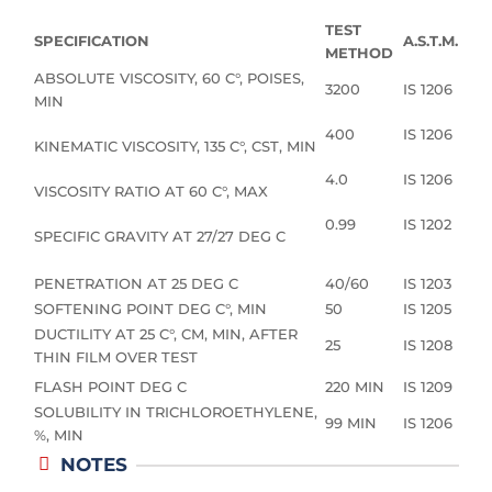
TEST
SPECIFICATION
A.S.T.M.
METHOD
ABSOLUTE VISCOSITY, 60 C°, POISES,
3200
IS 1206
MIN
400
IS 1206
KINEMATIC VISCOSITY, 135 C°, CST, MIN
4.0
IS 1206
VISCOSITY RATIO AT 60 C°, MAX
0.99
IS 1202
SPECIFIC GRAVITY AT 27/27 DEG C
PENETRATION AT 25 DEG C
40/60
IS 1203
SOFTENING POINT DEG C°, MIN
50
IS 1205
DUCTILITY AT 25 C°, CM, MIN, AFTER
25
IS 1208
THIN FILM OVER TEST
FLASH POINT DEG C
220 MIN
IS 1209
SOLUBILITY IN TRICHLOROETHYLENE,
99 MIN
IS 1206
%, MIN
NOTES