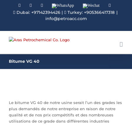
Facebook
Linkedin
Instagram
WhatsApp
Wechat
YouTube
Dubai: +97142394426
|
Turkey: +905366417318
|
info@petroacc.com
Bitume VG 40
Le bitume VG 40 de notre usine serait l’un des grades les
plus demandés de notre entreprise en raison de notre
qualité et de nos prix compétitifs et des nombreuses
utilisations de ce grade dans différentes industries