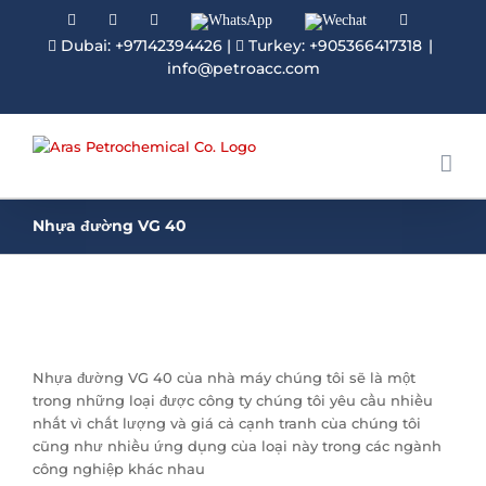
Facebook
Linkedin
Instagram
WhatsApp
Wechat
YouTube
Dubai: +97142394426
|
Turkey: +905366417318
|
info@petroacc.com
Nhựa đường VG 40
Nhựa đường VG 40 của nhà máy chúng tôi sẽ là một
trong những loại được công ty chúng tôi yêu cầu nhiều
nhất vì chất lượng và giá cả cạnh tranh của chúng tôi
cũng như nhiều ứng dụng của loại này trong các ngành
công nghiệp khác nhau