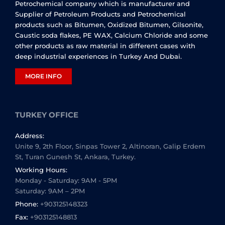
Petrochemical company which is manufacturer and
Supplier of Petroleum Products and Petrochemical
products such as Bitumen, Oxidized Bitumen, Gilsonite,
Caustic soda flakes, PE WAX, Calcium Chloride and some
other products as raw material in different cases with
deep industrial experiences in Turkey And Dubai.
MORE INFO
TURKEY OFFICE
Address:
Unite 9, 2th Floor, Sinpas Tower 2, Altinoran, Galip Erdem
St, Turan Gunesh St, Ankara, Turkey.
Working Hours:
Monday - Saturday: 9AM - 5PM
Saturday: 9AM – 2PM
Phone:
+903125148323
Fax:
+903125148813