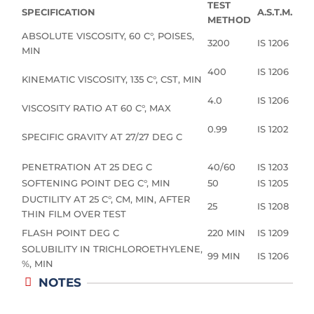
TEST
SPECIFICATION
A.S.T.M.
METHOD
ABSOLUTE VISCOSITY, 60 C°, POISES,
3200
IS 1206
MIN
400
IS 1206
KINEMATIC VISCOSITY, 135 C°, CST, MIN
4.0
IS 1206
VISCOSITY RATIO AT 60 C°, MAX
0.99
IS 1202
SPECIFIC GRAVITY AT 27/27 DEG C
PENETRATION AT 25 DEG C
40/60
IS 1203
SOFTENING POINT DEG C°, MIN
50
IS 1205
DUCTILITY AT 25 C°, CM, MIN, AFTER
25
IS 1208
THIN FILM OVER TEST
FLASH POINT DEG C
220 MIN
IS 1209
SOLUBILITY IN TRICHLOROETHYLENE,
99 MIN
IS 1206
%, MIN
NOTES