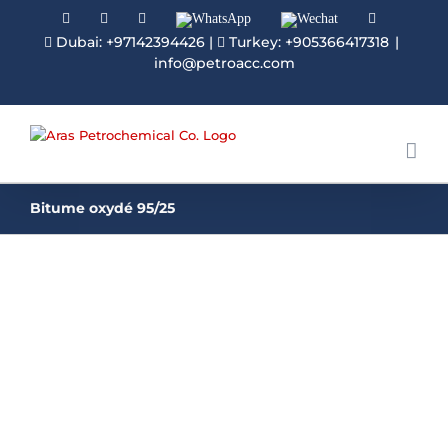
Facebook
Linkedin
Instagram
WhatsApp
Wechat
YouTube
Dubai: +97142394426
|
Turkey: +905366417318
|
info@petroacc.com
Bitume oxydé 95/25
Bitume oxydé 95/25
Le bitume oxydé 95/25 serait l'un des principaux
produits de bitume de notre usine utilisé pour