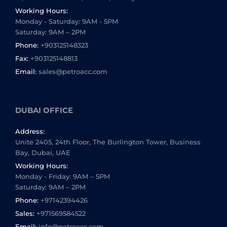
Working Hours:
Monday - Saturday: 9AM - 5PM
Saturday: 9AM – 2PM
Phone:
+903125148323
Fax:
+903125148813
Email:
sales@petroacc.com
DUBAI OFFICE
Address:
Unite 2405, 24th Floor, The Burlington Tower, Business
Bay, Dubai, UAE
Working Hours:
Monday - Friday: 9AM – 5PM
Saturday: 9AM – 2PM
Phone:
+97142394426
Sales:
+971569584522
Email:
info@petroacc.com