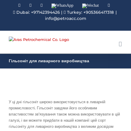
Facebook
Linkedin
Instagram
WhatsApp
Wechat
YouTube
Dubai: +97142394426
|
Turkey: +905366417318
|
info@petroacc.com
Гільсоніт для ливарного виробництва
У ці дні гільсоніт широко використовується в ливарній
промисловості. Гільсоніт завдяки його особливим
властивостям зв’язування також можна використовувати в цій
галузі, і ви можете придбати в нашій компанії цей сорт
гільсоніту для ливарного виробництва з великим досвідом