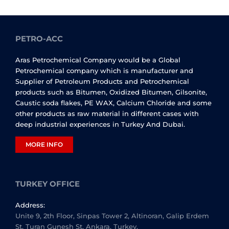
PETRO-ACC
Aras Petrochemical Company would be a Global
Petrochemical company which is manufacturer and
Supplier of Petroleum Products and Petrochemical
products such as Bitumen, Oxidized Bitumen, Gilsonite,
Caustic soda flakes, PE WAX, Calcium Chloride and some
other products as raw material in different cases with
deep industrial experiences in Turkey And Dubai.
MORE INFO
TURKEY OFFICE
Address:
Unite 9, 2th Floor, Sinpas Tower 2, Altinoran, Galip Erdem
St, Turan Gunesh St, Ankara, Turkey.