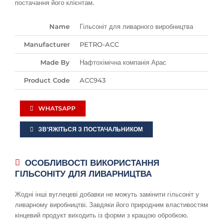
постачання його клієнтам.
Name
Гільсоніт для ливарного виробництва
Manufacturer
PETRO-ACC
Made By
Нафтохімічна компанія Арас
Product Code
ACC943
WHATSAPP
ЗВ’ЯЖІТЬСЯ З ПОСТАЧАЛЬНИКОМ
ОСОБЛИВОСТІ ВИКОРИСТАННЯ
ГІЛЬСОНІТУ ДЛЯ ЛИВАРНИЦТВА
Жодні інші вуглецеві добавки не можуть замінити гільсоніт у
ливарному виробництві. Завдяки його природним властивостям
кінцевий продукт виходить із форми з кращою обробкою.