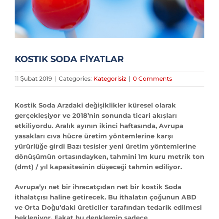
KOSTIK SODA FİYATLAR
11 Şubat 2019
|
Categories:
Kategorisiz
|
0 Comments
Kostik Soda Arzdaki değişiklikler küresel olarak
gerçekleşiyor ve 2018’nin sonunda ticari akışları
etkiliyordu. Aralık ayının ikinci haftasında, Avrupa
yasakları cıva hücre üretim yöntemlerine karşı
yürürlüğe girdi Bazı tesisler yeni üretim yöntemlerine
dönüşümün ortasındayken, tahmini 1m kuru metrik ton
(dmt) / yıl kapasitesinin düşeceği tahmin ediliyor.
Avrupa’yı net bir ihracatçıdan net bir kostik Soda
ithalatçısı haline getirecek. Bu ithalatın çoğunun ABD
ve Orta Doğu’daki üreticiler tarafından tedarik edilmesi
bekleniyor. Fakat bu denklemin sadece