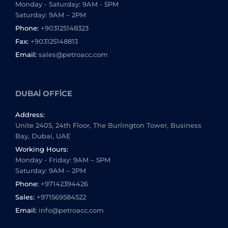
Monday - Saturday: 9AM - 5PM
Saturday: 9AM – 2PM
Phone:
+903125148323
Fax:
+903125148813
Email:
sales@petroacc.com
DUBAI OFFICE
Address:
Unite 2405, 24th Floor, The Burlington Tower, Business
Bay, Dubai, UAE
Working Hours:
Monday - Friday: 9AM – 5PM
Saturday: 9AM – 2PM
Phone:
+97142394426
Sales:
+971569584522
Email:
info@petroacc.com