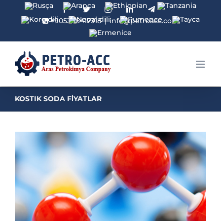
Facebook
Twitter
Instagram
Linkedin
Telegram
+905366417318
|
info@petroacc.com
KOSTIK SODA FİYATLAR
View
Larger
Image