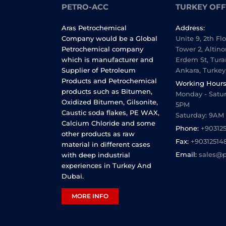
PETRO-ACC
TURKEY OFF
Aras Petrochemical
Address:
Company would be a Global
Unite 9, 2th Fl
Petrochemical company
Tower 2, Altino
which is manufacturer and
Erdem St, Tura
Supplier of Petroleum
Ankara, Turkey
Products and Petrochemical
Working Hours
products such as Bitumen,
Monday - Satur
Oxidized Bitumen, Gilsonite,
5PM
Caustic soda flakes, PE WAX,
Saturday: 9AM
Calcium Chloride and some
Phone:
+90312
other products as raw
Fax:
+90312514
material in different cases
Email:
sales@p
with deep industrial
experiences in Turkey And
Dubai.
MORE INFO