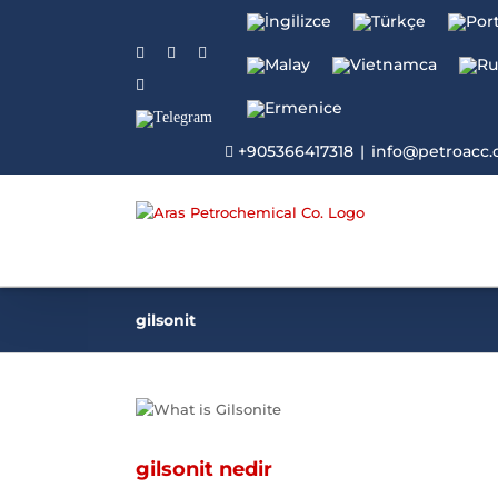
Facebook
Twitter
Instagram
Linkedin
Telegram
+905366417318
|
info@petroacc
gilsonit
gilsonit nedir