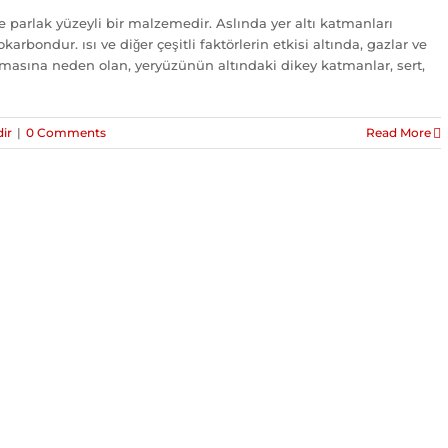
ve parlak yüzeyli bir malzemedir. Aslında yer altı katmanları
okarbondur. ısı ve diğer çeşitli faktörlerin etkisi altında, gazlar ve
masına neden olan, yeryüzünün altındaki dikey katmanlar, sert,
dir
|
0 Comments
Read More