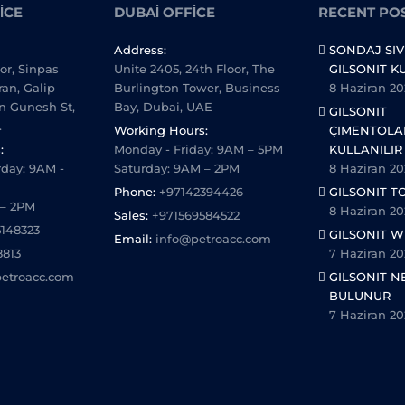
ICE
DUBAI OFFICE
RECENT PO
Address:
SONDAJ SIV
oor, Sinpas
Unite 2405, 24th Floor, The
GILSONIT K
ran, Galip
Burlington Tower, Business
8 Haziran 20
n Gunesh St,
Bay, Dubai, UAE
GILSONIT
.
Working Hours:
ÇIMENTOL
:
Monday - Friday: 9AM – 5PM
KULLANILIR
day: 9AM -
Saturday: 9AM – 2PM
8 Haziran 20
Phone:
+97142394426
GILSONIT T
 – 2PM
8 Haziran 20
Sales:
+971569584522
5148323
GILSONIT W
Email:
info@petroacc.com
8813
7 Haziran 20
etroacc.com
GILSONIT N
BULUNUR
7 Haziran 20