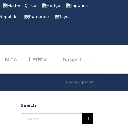
Türkçe
BLOG
İLETİŞİM
Home
/
gilsonit
Search
gilsonit nedir
gilsonit