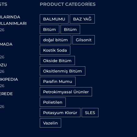
STS
PRODUCT CATEGORIES
ILARINDA
BALMUMU
BAZ YAĞ
ULLANIMLARI
Bitüm
Bitüm
26
doğal bitüm
Gilsonit
AMADA
Kostik Soda
26
Okside Bitüm
OZU
Oksitlenmiş Bitüm
26
IKIPEDIA
Parafin Mumu
26
Petrokimyasal Ürünler
EREDE
Polietilen
26
Potasyum Klorür
SLES
Vazelin