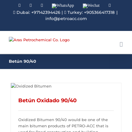
Facebook
Linkedin
Instagram
WhatsApp
Wechat
YouTube
Dubai: +97142394426
|
Turkey: +905366417318
|
info@petroacc.com
Betún 90/40
Betún Oxidado 90/40
Oxidized Bitumen 90/40 would be one of the
main bitumen products of PETRO-ACC that is