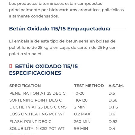
Los productos bituminosos están compuestos
principalmente por hidrocarburos aromáticos policíclicos
altamente condensados.
Betún Oxidado 115/15 Empaquetadura
El embalaje de este tipo de betún sería en bolsas de
polietileno de 25 kg o en cajas de cartón de 25 kg con
palet o sin palet.
BETÚN OXIDADO 115/15
ESPECIFICACIONES
SPECIFICATION
TEST METHOD
A.S.T.M.
PENETRATION AT 25 DEG C
10-20
D.5
SOFTENING POINT DEG C
110-120
D.36
DUCTILITY AT 25 DEG C CMS
2 MIN
D.113
LOSS ON HEATING PCT WT
0.2 MAX
D.6
FLASH POINT DEG C
260 MIN
D.92
SOLUBILITY IN CS2 PCT WT
99 MIN
D.4