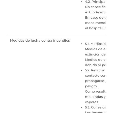
4.2. Principales
No especificado.
4.3. Indicación
En caso de conta
casos mencionado
el hospital, mos
Medidas de lucha contra incendios
5.1. Medios de ex
Medios de extinc
extinción de vap
Medios de extinc
debido al peligr
5.2. Peligros es
contacto con el 
propagarse justo
peligro.
Como resultado 
moliendas y, dep
vapores.
5.3. Consejos pa
Los incendios pe