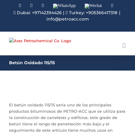
Facebook
Linkedin
Instagram
WhatsApp
Wechat
YouTube
Dubai: +97142394426
|
Turkey: +905366417318
|
info@petroacc.com
Betún Oxidado 115/15
El betún oxidado 115/15 sería uno de los principales
productos bituminosos de PETRO-ACC que se utiliza para
la construcción de carreteras y edificios. este grado de
betún tiene el rango de penetración más bajo y el
seguimiento de este artículo tiene muchos usos en