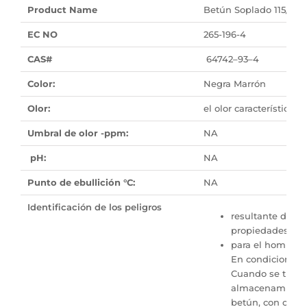
Product Name
Betún Soplado 115/15
EC NO
265-196-4
CAS#
64742–93–4
Color:
Negra Marrón
Olor:
el olor característico
Umbral de olor -ppm:
NA
pH:
NA
Punto de ebullición °C:
NA
Identificación de los peligros
resultante de
propiedades fisi
para el hombre: 
En condiciones 
Cuando se trabaj
almacenamiento 
betún, con conce