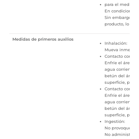
para el medio am
En condiciones n
Sin embargo, en 
producto, lo que
Medidas de primeros auxilios
Inhalación:
Mueva inmediatam
Contacto con la p
Enfríe el área q
agua corriente d
betún del área 
superficie, prot
Contacto con la p
Enfríe el área q
agua corriente d
betún del área 
superficie, prot
Ingestión:
No provoque el v
No administre n