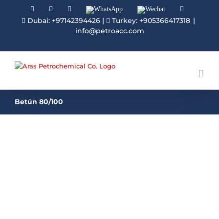
Facebook
Linkedin
Instagram
WhatsApp
Wechat
YouTube
Dubai: +97142394426
|
Turkey: +905366417318
|
info@petroacc.com
Betún 80/100
Betún Asfáltico 80/100
El Betún Asfáltico 80/100 sería uno de los
principales productos de PETRO-ACC con la