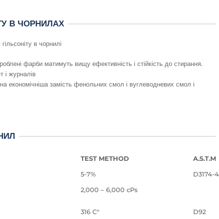
ТУ В ЧОРНИЛАХ
 гільсоніту в чорнилі
облені фарби матимуть вищу ефективність і стійкість до стирання.
т і журналів
она економічніша замість фенольних смол і вуглеводневих смол і
РНИЛ
TEST METHOD
A.S.T.M
5-7%
D3174-4
2,000 – 6,000 cPs
316 C°
D92