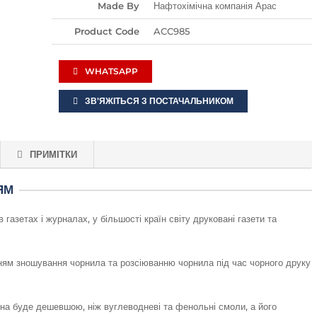
Made By
Нафтохімічна компанія Арас
Product Code
ACC985
WHATSAPP
ЗВ’ЯЖІТЬСЯ З ПОСТАЧАЛЬНИКОМ
ПРИМІТКИ
ЯМ
 газетах і журналах, у більшості країн світу друковані газети та
анням зношування чорнила та розсіюванню чорнила під час чорного друку
ціна буде дешевшою, ніж вуглеводневі та фенольні смоли, а його