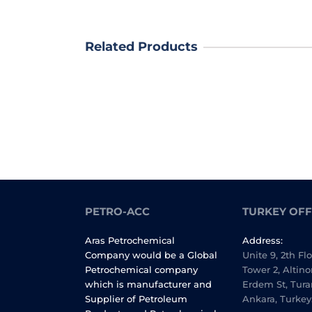
Related Products
PETRO-ACC
TURKEY OFF
Aras Petrochemical
Address:
Company would be a Global
Unite 9, 2th Fl
Petrochemical company
Tower 2, Altino
which is manufacturer and
Erdem St, Tura
Supplier of Petroleum
Ankara, Turkey