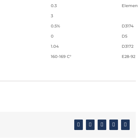
0.3
Element
3
0.5%
D3174
0
D5
1.04
D3172
160-169 C°
E28-92
Facebook
Twitter
Linkedin
Google+
Email