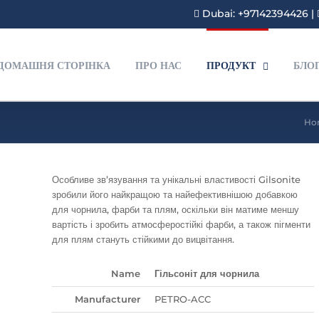
Dubai: +97142394426
|
ДОМАШНЯ СТОРІНКА
ПРО НАС
ПРОДУКТ
БЛО
Ho
Особливе зв’язування та унікальні властивості Gilsonite
зробили його найкращою та найефективнішою добавкою
для чорнила, фарби та плям, оскільки він матиме меншу
вартість і зробить атмосферостійкі фарби, а також пігменти
для плям стануть стійкими до вицвітання.
Name
Гільсоніт для чорнила
Manufacturer
PETRO-ACC