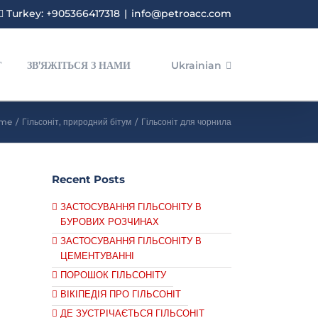
Turkey: +905366417318
|
info@petroacc.com
Г
ЗВ’ЯЖІТЬСЯ З НАМИ
Ukrainian
me
/
Гільсоніт
,
природний бітум
/
Гільсоніт для чорнила
Recent Posts
ЗАСТОСУВАННЯ ГІЛЬСОНІТУ В
БУРОВИХ РОЗЧИНАХ
ЗАСТОСУВАННЯ ГІЛЬСОНІТУ В
ЦЕМЕНТУВАННІ
ПОРОШОК ГІЛЬСОНІТУ
ВІКІПЕДІЯ ПРО ГІЛЬСОНІТ
ДЕ ЗУСТРІЧАЄТЬСЯ ГІЛЬСОНІТ