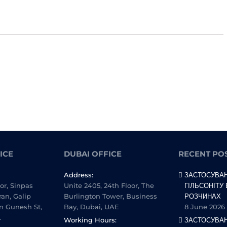
ICE
DUBAI OFFICE
RECENT PO
Address:
ЗАСТОСУВА
oor, Sinpas
Unite 2405, 24th Floor, The
ГІЛЬСОНІТУ
ran, Galip
Burlington Tower, Business
РОЗЧИНАХ
n Gunesh St,
Bay, Dubai, UAE
8 June 2026
.
Working Hours:
ЗАСТОСУВА