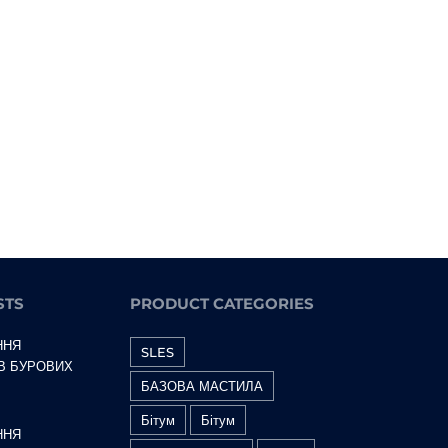
STS
PRODUCT CATEGORIES
ННЯ
SLES
 В БУРОВИХ
БАЗОВА МАСТИЛА
Бітум
Бітум
ННЯ