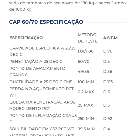
seria de tambores de aço novos de 180 kg e sacos Jumbo
de 1000 kg.
CAP 60/70 ESPECIFICAÇÃO
MÉTODO
ESPECIFICAÇÃO
A.S.T.M.
DE TESTE
GRAVIDADE ESPECÍFICA A 25/25
1.01/1.06
D.70
DEG C
PENETRAÇÃO A 25 DEG C
60/70
D.5
PONTO DE AMACIAMENTO
49/56
D.36
GRAUS C
DUCTILIDADE A 25 DEG C CMS
100 MIN
D.113
PERDA NO AQUECIMENTO PCT
0.2 MAX
D.6
WT
QUEDA NA PENETRAÇÃO APÓS
20 MAX
D.5
AQUECIMENTO PCT
PONTO DE INFLAMAÇÃO GRAUS
250 MIN
D.92
C
SOLUBILIDADE EM CS2 PCT WT
99.5 MIN
D.4
MATÉRIA ORGÂNICA INSOLÚVEL