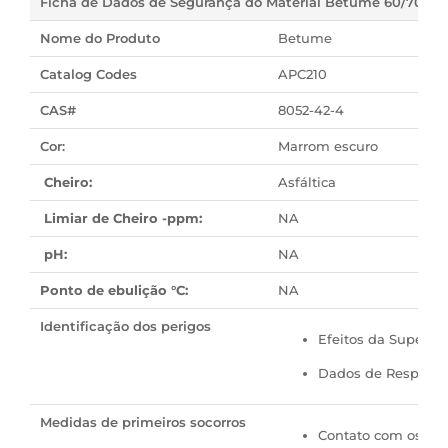
Ficha de Dados de Segurança do Material Betume 60/70
Nome do Produto
Betume
Catalog Codes
APC210
CAS#
8052-42-4
Cor:
Marrom escuro
Cheiro:
Asfáltica
Limiar de Cheiro -ppm:
NA
pH:
NA
Ponto de ebulição °C:
NA
Identificação dos perigos
Efeitos da Superexp
Dados de Resposta 
Medidas de primeiros socorros
Contato com os olh