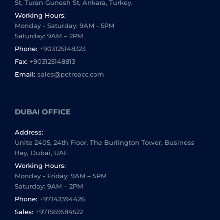
St, Turan Gunesh St, Ankara, Turkey.
Working Hours:
Monday - Saturday: 9AM - 5PM
Saturday: 9AM – 2PM
Phone:
+903125148323
Fax:
+903125148813
Email:
sales@petroacc.com
DUBAI OFFICE
Address:
Unite 2405, 24th Floor, The Burlington Tower, Business
Bay, Dubai, UAE
Working Hours:
Monday - Friday: 9AM – 5PM
Saturday: 9AM – 2PM
Phone:
+97142394426
Sales:
+971569584522