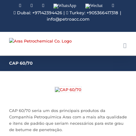
Facebook
Linkedin
Instagram
WhatsApp
Wechat
YouTube
Dubai: +97142394426
|
Turkey: +905366417318
|
info@petroacc.com
CAP 60/70
CAP 60/70 seria um dos principais produtos da
Companhia Petroquímica Aras com a mais alta qualidade
e itens de padrão que seriam necessários para este grau
de betume de penetração.