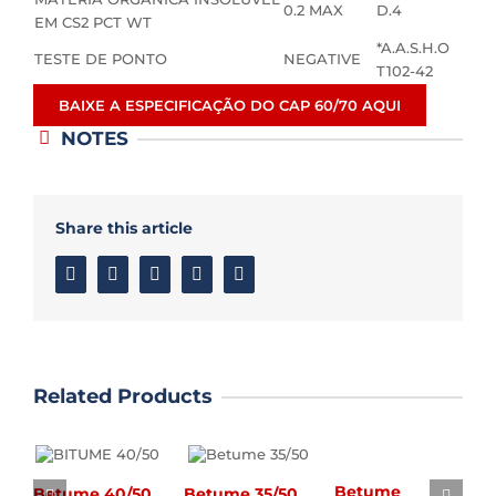
0.2 MAX
D.4
EM CS2 PCT WT
*A.A.S.H.O
TESTE DE PONTO
NEGATIVE
T102-42
BAIXE A ESPECIFICAÇÃO DO CAP 60/70 AQUI
NOTES
Share this article
Facebook
Twitter
Linkedin
Google+
Email
Related Products
Betume
Betume 40/50
Betume 35/50