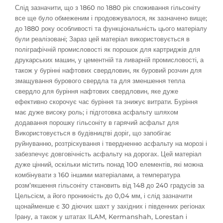
Слід зазначити, що з 1860 по 1880 рік споживання гільсоніту
все ще було обмеженим і продовжувалося, як зазначено вище;
до 1880 року особливості та функціональність цього матеріалу
були реалізовані; Зараз цей матеріал використовується в
поліграфічній промисловості як порошок для картриджів для
друкарських машин, у цементній та ливарній промисловості, а
також у бурінні нафтових свердловин, як буровий розчин для
змащування бурового свердла та для зменшення тепла
свердло для буріння нафтових свердловин, яке дуже
ефективно скорочує час буріння та знижує витрати. Буріння
має дуже високу роль; і підготовка асфальту шляхом
додавання порошку гільсоніту в гарячий асфальт для
Використовується в будівництві доріг, що запобігає
руйнуванню, розтріскування і твердненню асфальту на морозі і
забезпечує довговічність асфальту на дорогах. Цей матеріал
дуже цінний, оскільки містить понад 100 елементів, які можна
комбінувати з 160 іншими матеріалами, а температура
розм’якшення гільсоніту становить від 148 до 240 градусів за
Цельсієм, а його проникність до 0,04 мм, і слід зазначити
щонайменше є 30 діючих шахт у західних і південних регіонах
Ірану, а також у штатах ILAM, Kermanshah, Lorestan і