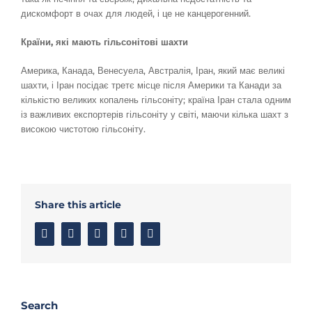
дискомфорт в очах для людей, і це не канцерогенний.
Країни, які мають гільсонітові шахти
Америка, Канада, Венесуела, Австралія, Іран, який має великі
шахти, і Іран посідає третє місце після Америки та Канади за
кількістю великих копалень гільсоніту; країна Іран стала одним
із важливих експортерів гільсоніту у світі, маючи кілька шахт з
високою чистотою гільсоніту.
Share this article
Facebook
Twitter
Linkedin
Google+
Email
Search