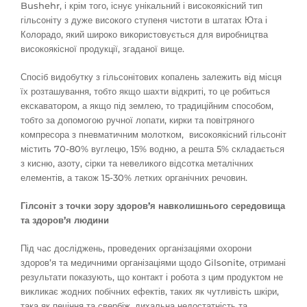
Bushehr, і крім того, існує унікальний і високоякісний тип
гільсоніту з дуже високого ступеня чистоти в штатах Юта і
Колорадо, який широко використовується для виробництва
високоякісної продукції, згаданої вище.
Спосіб видобутку з гільсонітових копалень залежить від місця
їх розташування, тобто якщо шахти відкриті, то це робиться
екскаватором, а якщо під землею, то традиційним способом,
тобто за допомогою ручної лопати, кирки та повітряного
компресора з пневматичним молотком, високоякісний гільсоніт
містить 70-80% вуглецю, 15% водню, а решта 5% складається
з кисню, азоту, сірки та невеликого відсотка металічних
елементів, а також 15-30% летких органічних речовин.
Гілсоніт з точки зору здоров’я навколишнього середовища
та здоров’я людини
Під час досліджень, проведених організаціями охорони
здоров’я та медичними організаціями щодо Gilsonite, отримані
результати показують, що контакт і робота з цим продуктом не
викликає жодних побічних ефектів, таких як чутливість шкіри,
така як печіння та свербіж, дихальна недостатність та