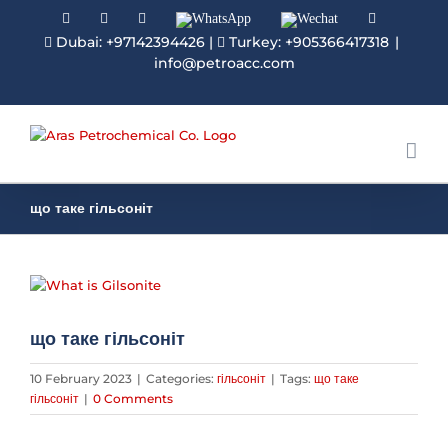
Facebook
Linkedin
Instagram
WhatsApp
Wechat
YouTube
Dubai: +97142394426
|
Turkey: +905366417318
|
info@petroacc.com
що таке гільсоніт
View
Larger
Image
що таке гільсоніт
10 February 2023
|
Categories:
гільсоніт
|
Tags:
що таке
гільсоніт
|
0 Comments