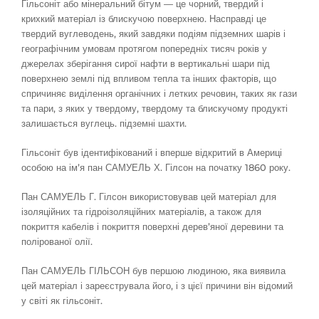
Гільсоніт або мінеральний бітум — це чорний, твердий і
крихкий матеріал із блискучою поверхнею. Насправді це
твердий вуглеводень, який завдяки подіям підземних шарів і
географічним умовам протягом попередніх тисяч років у
джерелах зберігання сирої нафти в вертикальні шари під
поверхнею землі під впливом тепла та інших факторів, що
спричиняє виділення органічних і летких речовин, таких як гази
та пари, з яких у твердому, твердому та блискучому продукті
залишається вуглець. підземні шахти.
Гільсоніт був ідентифікований і вперше відкритий в Америці
особою на ім’я пан САМУЕЛЬ Х. Гілсон на початку 1860 року.
Пан САМУЕЛЬ Г. Гілсон використовував цей матеріал для
ізоляційних та гідроізоляційних матеріалів, а також для
покриття кабелів і покриття поверхні дерев’яної деревини та
полірованої олії.
Пан САМУЕЛЬ ГІЛЬСОН був першою людиною, яка виявила
цей матеріал і зареєструвала його, і з цієї причини він відомий
у світі як гільсоніт.