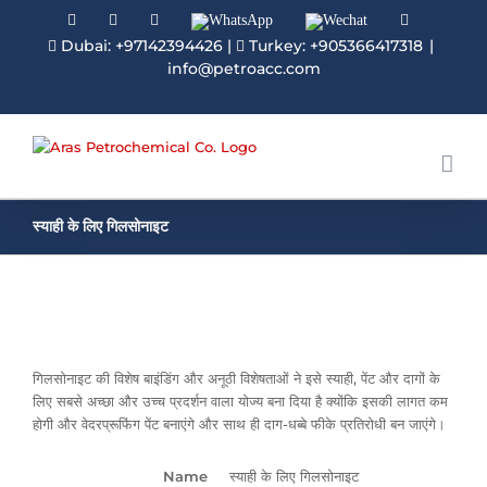
Facebook
Linkedin
Instagram
WhatsApp
Wechat
YouTube
Dubai: +97142394426
|
Turkey: +905366417318
|
info@petroacc.com
स्याही के लिए गिलसोनाइट
गिलसोनाइट की विशेष बाइंडिंग और अनूठी विशेषताओं ने इसे स्याही, पेंट और दागों के
लिए सबसे अच्छा और उच्च प्रदर्शन वाला योज्य बना दिया है क्योंकि इसकी लागत कम
होगी और वेदरप्रूफिंग पेंट बनाएंगे और साथ ही दाग-धब्बे फीके प्रतिरोधी बन जाएंगे।
Name
स्याही के लिए गिलसोनाइट