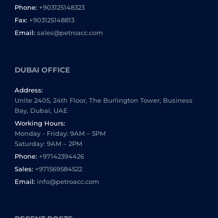
Phone:
+903125148323
Fax:
+903125148813
Email:
sales@petroacc.com
DUBAI OFFICE
Address:
Unite 2405, 24th Floor, The Burlington Tower, Business
Bay, Dubai, UAE
Working Hours:
Monday - Friday: 9AM – 5PM
Saturday: 9AM – 2PM
Phone:
+97142394426
Sales:
+971569584522
Email:
info@petroacc.com