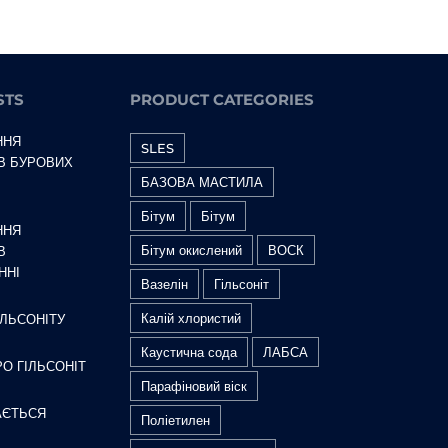
STS
PRODUCT CATEGORIES
ННЯ
SLES
 В БУРОВИХ
БАЗОВА МАСТИЛА
Бітум
Бітум
ННЯ
Бітум окислений
ВОСК
В
ННІ
Вазелін
Гільсоніт
Калій хлористий
ЛЬСОНІТУ
Каустична сода
ЛАБСА
РО ГІЛЬСОНІТ
Парафіновий віск
АЄТЬСЯ
Поліетилен