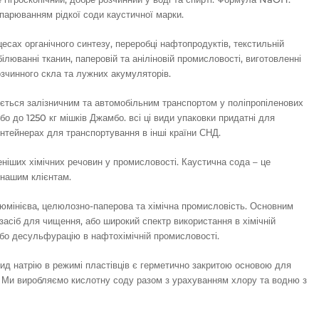
ипарюванням рідкої соди каустичної марки.
есах органічного синтезу, переробці нафтопродуктів, текстильній
ілюванні тканин, паперовій та аніліновій промисловості, виготовленні
озчинного скла та лужних акумуляторів.
ується залізничним та автомобільним транспортом у поліпропіленових
бо до 1250 кг мішків Джамбо. всі ці види упаковки придатні для
нтейнерах для транспортування в інші країни СНД.
еніших хімічних речовин у промисловості. Каустична сода – це
 нашим клієнтам.
мінієва, целюлозно-паперова та хімічна промисловість. Основним
засіб для чищення, або широкий спектр використання в хімічній
бо десульфурацію в нафтохімічній промисловості.
сид натрію в режимі пластівців є герметично закритою основою для
і. Ми виробляємо кислотну соду разом з урахуванням хлору та водню з