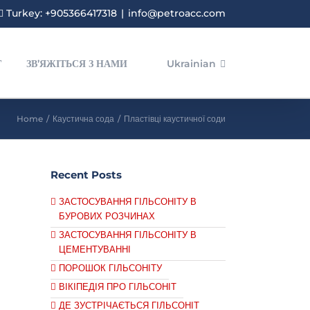
Turkey: +905366417318
|
info@petroacc.com
Г
ЗВ’ЯЖІТЬСЯ З НАМИ
Ukrainian
Home
/
Каустична сода
/
Пластівці каустичної соди
Recent Posts
ЗАСТОСУВАННЯ ГІЛЬСОНІТУ В
БУРОВИХ РОЗЧИНАХ
ЗАСТОСУВАННЯ ГІЛЬСОНІТУ В
ЦЕМЕНТУВАННІ
ПОРОШОК ГІЛЬСОНІТУ
ВІКІПЕДІЯ ПРО ГІЛЬСОНІТ
ДЕ ЗУСТРІЧАЄТЬСЯ ГІЛЬСОНІТ