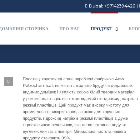
Dubai: +97142394426
|
ДОМАШНЯ СТОРІНКА
ПРО НАС
ПРОДУКТ
БЛО
Пластівці каустичної соди, вироблені фабрикою Aras
Petrochemical, не містять жодного бруду чи додаткових
видимих домішок і являють собою білий твердий матеріал
у режимі пластівців. він також відомий як гідроксид натрію в
режимі пластівців. Цей продукт має високу чистоту для
промислового використання, а також для харчових
продуктів. гідроксид натрію в режимі пластівців є дуже
гігроскопічною речовиною, яка легко поглинає воду та
вуглекислий газ з повітря. Мінімальна чистота нашого
продукту становить 99%.