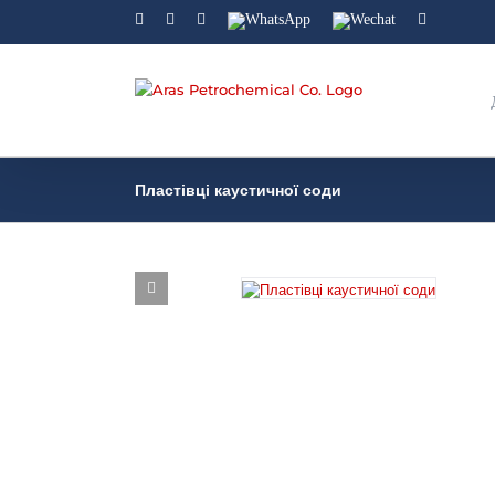
Facebook
Linkedin
Instagram
WhatsApp
Wechat
YouTube
Пластівці каустичної соди