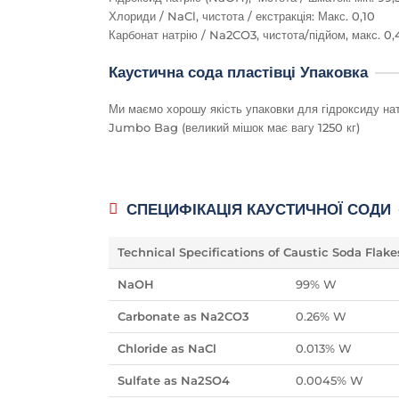
Хлориди / NaCl, чистота / екстракція: Макс. 0,10
Карбонат натрію / Na2CO3, чистота/підйом, макс. 0,
Каустична сода пластівці Упаковка
Ми маємо хорошу якість упаковки для гідроксиду натр
Jumbo Bag (великий мішок має вагу 1250 кг)
СПЕЦИФІКАЦІЯ КАУСТИЧНОЇ СОДИ
Technical Specifications of Caustic Soda Flake
NaOH
99% W
Carbonate as Na2CO3
0.26% W
Chloride as NaCl
0.013% W
Sulfate as Na2SO4
0.0045% W