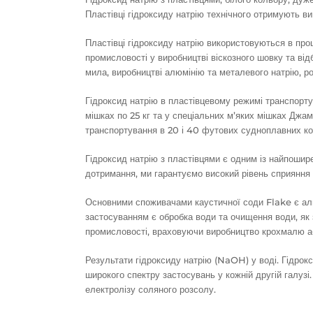
Пластівці гідроксиду натрію технічного отримують в
Пластівці гідроксиду натрію використовуються в проц
промисловості у виробництві віскозного шовку та відб
мила, виробництві алюмінію та металевого натрію, р
Гідроксид натрію в пластівцевому режимі транспорт
мішках по 25 кг та у спеціальних м’яких мішках Джам
транспортування в 20 і 40 футових судноплавних ко
Гідроксид натрію з пластівцями є одним із найпошир
дотримання, ми гарантуємо високий рівень сприяння
Основними споживачами каустичної соди Flake є алю
застосуванням є обробка води та очищення води, як 
промисловості, враховуючи виробництво крохмалю а
Результати гідроксиду натрію (NaOH) у воді. Гідрок
широкого спектру застосувань у кожній другій галуз
електролізу соляного розсолу.