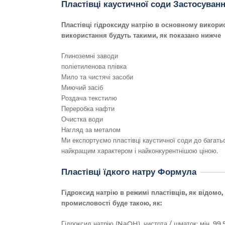
Пластівці каустичної соди Застосуван
Пластівці гідроксиду натрію в основному викори
використання будуть такими, як показано нижче
Глиноземні заводи
поліетиленова плівка
Мило та чистячі засоби
Миючий засіб
Роздача текстилю
Переробка нафти
Очистка води
Нагляд за металом
Ми експортуємо пластівці каустичної соди до багатьо
найкращим характером і найконкурентнішою ціною.
Пластівці їдкого натру Формула
Гідроксид натрію в режимі пластівців, як відомо,
промисловості буде такою, як:
Гідроксид натрію (NaOH), чистота / шматок: мін. 99,