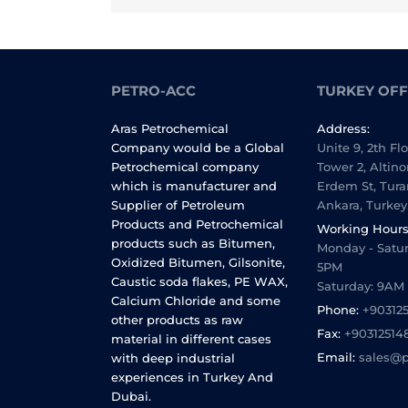
PETRO-ACC
TURKEY OFF
Aras Petrochemical
Address:
Company would be a Global
Unite 9, 2th Fl
Petrochemical company
Tower 2, Altino
which is manufacturer and
Erdem St, Tura
Supplier of Petroleum
Ankara, Turkey
Products and Petrochemical
Working Hours
products such as Bitumen,
Monday - Satur
Oxidized Bitumen, Gilsonite,
5PM
Caustic soda flakes, PE WAX,
Saturday: 9AM
Calcium Chloride and some
Phone:
+90312
other products as raw
Fax:
+90312514
material in different cases
Email:
sales@p
with deep industrial
experiences in Turkey And
Dubai.