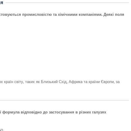
ня
стовуються промисловістю та хімічними компаніями. Деякі поля
х країн світу, таких як Близький Схід, Африка та країни Європи, за
 і формула відповідно до застосування в різних галузях
50