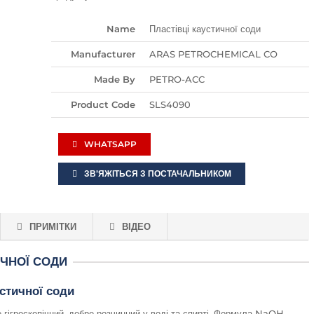
Name
Пластівці каустичної соди
Manufacturer
ARAS PETROCHEMICAL CO
Made By
PETRO-ACC
Product Code
SLS4090
WHATSAPP
ЗВ’ЯЖІТЬСЯ З ПОСТАЧАЛЬНИКОМ
ПРИМІТКИ
ВІДЕО
ИЧНОЇ СОДИ
устичної соди
е гігроскопічний, добре розчинний у воді та спирті. Формула NaOH.