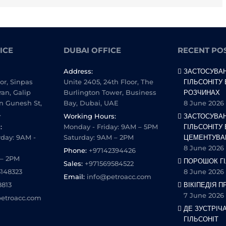
ICE
DUBAI OFFICE
RECENT PO
Address:
ЗАСТОСУВА
oor, Sinpas
Unite 2405, 24th Floor, The
ГІЛЬСОНІТУ
ran, Galip
Burlington Tower, Business
РОЗЧИНАХ
n Gunesh St,
Bay, Dubai, UAE
8 June 2026
.
Working Hours:
ЗАСТОСУВА
:
Monday - Friday: 9AM – 5PM
ГІЛЬСОНІТУ 
day: 9AM -
Saturday: 9AM – 2PM
ЦЕМЕНТУВА
8 June 2026
Phone:
+97142394426
 – 2PM
ПОРОШОК ГІ
Sales:
+971569584522
5148323
8 June 2026
Email:
info@petroacc.com
8813
ВІКІПЕДІЯ П
7 June 2026
etroacc.com
ДЕ ЗУСТРІЧ
ГІЛЬСОНІТ