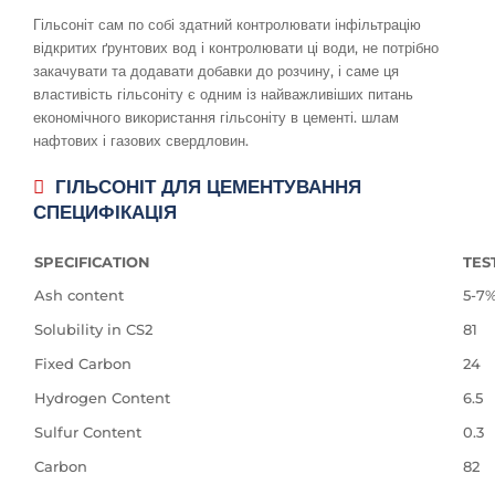
Гільсоніт сам по собі здатний контролювати інфільтрацію
відкритих ґрунтових вод і контролювати ці води, не потрібно
закачувати та додавати добавки до розчину, і саме ця
властивість гільсоніту є одним із найважливіших питань
економічного використання гільсоніту в цементі. шлам
нафтових і газових свердловин.
ГІЛЬСОНІТ ДЛЯ ЦЕМЕНТУВАННЯ
СПЕЦИФІКАЦІЯ
SPECIFICATION
TES
Ash content
5-7
Solubility in CS2
81
Fixed Carbon
24
Hydrogen Content
6.5
Sulfur Content
0.3
Carbon
82