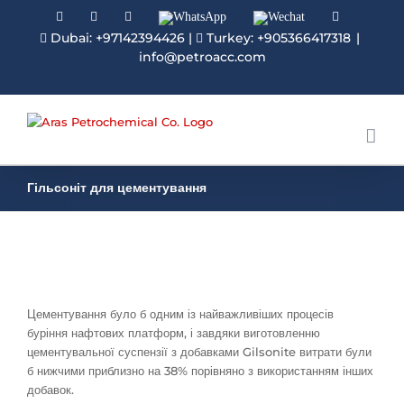
Facebook
Linkedin
Instagram
WhatsApp
Wechat
YouTube
Dubai: +97142394426
|
Turkey: +905366417318
|
info@petroacc.com
Гільсоніт для цементування
Цементування було б одним із найважливіших процесів
буріння нафтових платформ, і завдяки виготовленню
цементувальної суспензії з добавками Gilsonite витрати були
б нижчими приблизно на 38% порівняно з використанням інших
добавок.