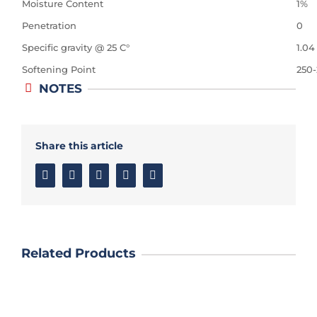
Moisture Content
1%
Penetration
0
Specific gravity @ 25 C°
1.04
Softening Point
250
NOTES
Share this article
Facebook
Twitter
Linkedin
Google+
Email
Related Products