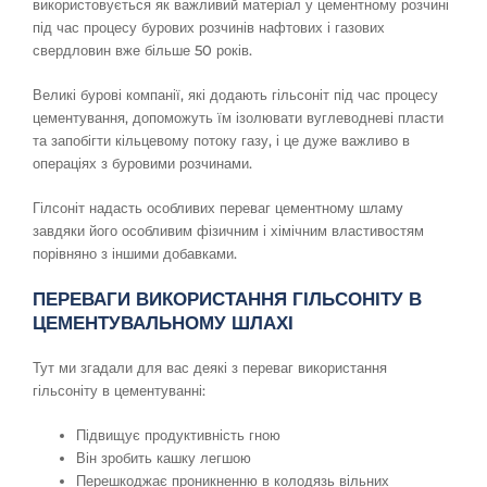
використовується як важливий матеріал у цементному розчині
під час процесу бурових розчинів нафтових і газових
свердловин вже більше 50 років.
Великі бурові компанії, які додають гільсоніт під час процесу
цементування, допоможуть їм ізолювати вуглеводневі пласти
та запобігти кільцевому потоку газу, і це дуже важливо в
операціях з буровими розчинами.
Гілсоніт надасть особливих переваг цементному шламу
завдяки його особливим фізичним і хімічним властивостям
порівняно з іншими добавками.
ПЕРЕВАГИ ВИКОРИСТАННЯ ГІЛЬСОНІТУ В
ЦЕМЕНТУВАЛЬНОМУ ШЛАХІ
Тут ми згадали для вас деякі з переваг використання
гільсоніту в цементуванні:
Підвищує продуктивність гною
Він зробить кашку легшою
Перешкоджає проникненню в колодязь вільних