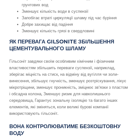
грунтових вод
Зменшує кількість води в суспензії
Запобігає втраті циркуляції шламу під час буріння
Добре захищає від падіння
Зменшує кількість грязі в свердловині
ЯК ПЕРЕВАГА GILSONITE ЗБІЛЬШЕННЯ
ЦЕМЕНТУВАЛЬНОГО ШЛАМУ
Гільсоніт завдяки своїм особливим хімічним і фізичним
властивостям збільшить переваги суспензії, наприклад,
зберігає міцність на стиск, на відміну від вугілля чи золи-
винесення, збільшує гнучкість, зменшує розтріскування, лікує
мікротріщини, зменшує проникність, зміцнює зв’язки з пластом
і обсадна колона, Зменшує ризик для навколишнього
середовища, Гарантує зональну ізоляцію та багато інших
елементів, які зміняться, коли великі бурові компанії
використовують гільсоніт.
ВОНА КОНТРОЛЮВАТИМЕ БЕЗКОШТОВНУ
ВОДУ