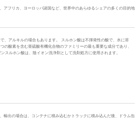
、アフリカ、ヨーロッパ諸国など、世界中のあらゆるシェアの多くの目的地
液体で、アルキルの場合もあります。 スルホン酸は不揮発性の酸で、水に溶
 2 つの酸素を含む亜硫酸有機化合物のファミリーの最も重要な成分であり、
ゼンスルホン酸は、陰イオン洗浄剤として洗剤処方に使用されます。
があり、輸出の場合は、コンテナに積み込むかトラックに積み込んだ後、ドラム缶