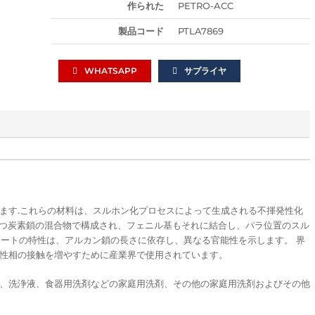
作られた
PETRO-ACC
製品コード
PTLA7869
WHATSAPP
サプライヤ
ます.これらの材料は、スルホン化プロセスによって生成される不揮発性化
炭素を持つ炭素鎖の混合物で構成され、フェニル基もそれに結合し、パラ位置のスル
ホネートの特性は、アルカン鎖の長さに依存し、異なる官能性を示します。 界
性相の接触を増やすために産業界で使用されています。
、洗浄液、食器用洗剤などの家庭用洗剤、その他の家庭用洗剤およびその他