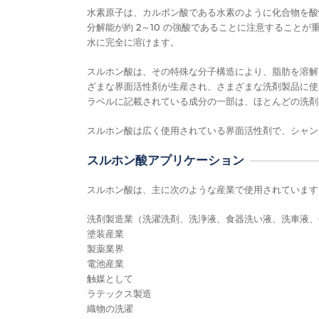
水素原子は、カルボン酸である水素のように化合物を酸性
分解能が約 2～10 の強酸であることに注意すること
水に完全に溶けます。
スルホン酸は、その特殊な分子構造により、脂肪を溶解
ざまな界面活性剤が生産され、さまざまな洗剤製品に使
ラベルに記載されている成分の一部は、ほとんどの洗剤
スルホン酸は広く使用されている界面活性剤で、シャン
スルホン酸アプリケーション
スルホン酸は、主に次のような産業で使用されています
洗剤製造業（洗濯洗剤、洗浄液、食器洗い液、洗車液、
塗装産業
製薬業界
電池産業
触媒として
ラテックス製造
織物の洗濯