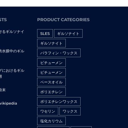
STS
PRODUCT CATEGORIES
けるギルソナイ
SLES
ギルソナイト
ギルソナイト
日
防水膜中のギル
パラフィン・ワックス
ビチューメン
日
グにおけるギル
ビチューメン
用
ベースオイル
日
粉末
ポリエチレン
日
ポリエチレンワックス
kipedia
日
ワセリン
ワックス
塩化カリウム