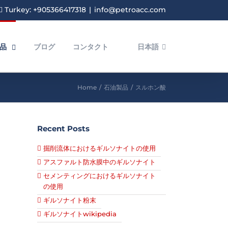
Turkey: +905366417318
|
info@petroacc.com
品
ブログ
コンタクト
日本語
Home
/
石油製品
/
スルホン酸
Recent Posts
掘削流体におけるギルソナイトの使用
アスファルト防水膜中のギルソナイト
セメンティングにおけるギルソナイト
の使用
ギルソナイト粉末
ギルソナイトwikipedia