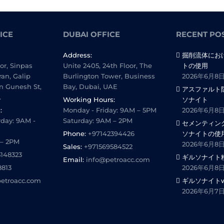
ICE
DUBAI OFFICE
RECENT PO
Address:
掘削流体にお
oor, Sinpas
Unite 2405, 24th Floor, The
トの使用
ran, Galip
Burlington Tower, Business
2026年6月8
n Gunesh St,
Bay, Dubai, UAE
アスファルト
.
Working Hours:
ソナイト
:
Monday - Friday: 9AM – 5PM
2026年6月8
day: 9AM -
Saturday: 9AM – 2PM
セメンティン
Phone:
+97142394426
ソナイトの使
 – 2PM
2026年6月8
Sales:
+971569584522
5148323
ギルソナイト
Email:
info@petroacc.com
8813
2026年6月8
etroacc.com
ギルソナイトwi
2026年6月7