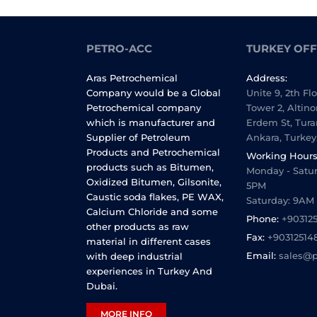
PETRO-ACC
TURKEY OFF
Aras Petrochemical
Address:
Company would be a Global
Unite 9, 2th Fl
Petrochemical company
Tower 2, Altino
which is manufacturer and
Erdem St, Tura
Supplier of Petroleum
Ankara, Turkey
Products and Petrochemical
Working Hours
products such as Bitumen,
Monday - Satur
Oxidized Bitumen, Gilsonite,
5PM
Caustic soda flakes, PE WAX,
Saturday: 9AM
Calcium Chloride and some
Phone:
+90312
other products as raw
Fax:
+90312514
material in different cases
Email:
sales@p
with deep industrial
experiences in Turkey And
Dubai.
MORE INFO