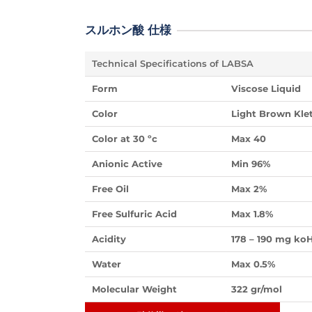
スルホン酸 仕様
Technical Specifications of LABSA
Form
Viscose Liquid
Color
Light Brown Kle
Color at 30 ºc
Max 40
Anionic Active
Min 96%
Free Oil
Max 2%
Free Sulfuric Acid
Max 1.8%
Acidity
178 – 190 mg ko
Water
Max 0.5%
Molecular Weight
322 gr/mol