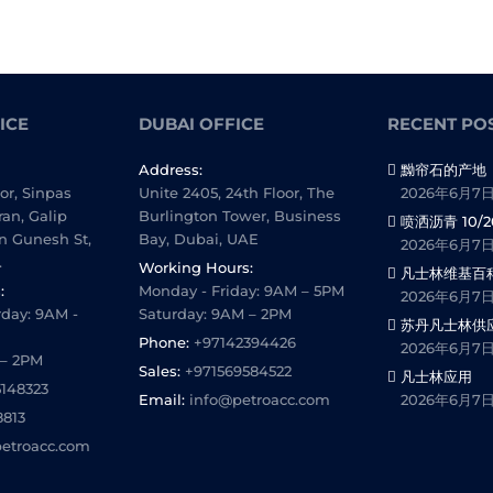
ICE
DUBAI OFFICE
RECENT PO
Address:
黝帘石的产地
oor, Sinpas
Unite 2405, 24th Floor, The
2026年6月7
ran, Galip
Burlington Tower, Business
喷洒沥青 10/2
n Gunesh St,
Bay, Dubai, UAE
2026年6月7
.
Working Hours:
凡士林维基百
:
Monday - Friday: 9AM – 5PM
2026年6月7
day: 9AM -
Saturday: 9AM – 2PM
苏丹凡士林供
Phone:
+97142394426
2026年6月7
 – 2PM
Sales:
+971569584522
凡士林应用
5148323
Email:
info@petroacc.com
2026年6月7
8813
etroacc.com