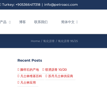
Turkey: +905366417318
|
info@petroacc.com
产品
博客
联系我们
简体中文
Home
/
氧化沥青
/
氧化沥青 95/25
Recent Posts
黝帘石的产地
喷洒沥青 10/20
凡士林维基百科
苏丹凡士林供应商
凡士林应用