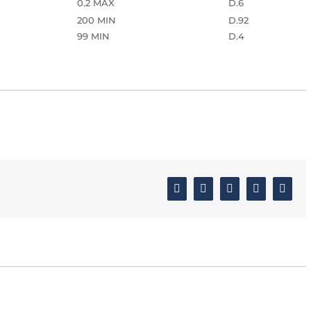
0.2 MAX
D.6
200 MIN
D.92
99 MIN
D.4
Facebook
Twitter
Linkedin
Google+
Email