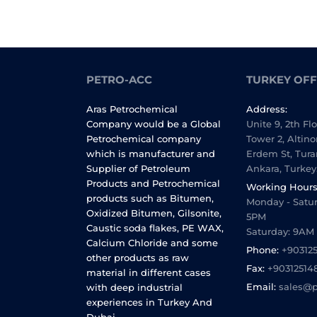
PETRO-ACC
TURKEY OFF
Aras Petrochemical
Address:
Company would be a Global
Unite 9, 2th Fl
Petrochemical company
Tower 2, Altino
which is manufacturer and
Erdem St, Tura
Supplier of Petroleum
Ankara, Turkey
Products and Petrochemical
Working Hours
products such as Bitumen,
Monday - Satur
Oxidized Bitumen, Gilsonite,
5PM
Caustic soda flakes, PE WAX,
Saturday: 9AM
Calcium Chloride and some
Phone:
+90312
other products as raw
Fax:
+90312514
material in different cases
Email:
sales@p
with deep industrial
experiences in Turkey And