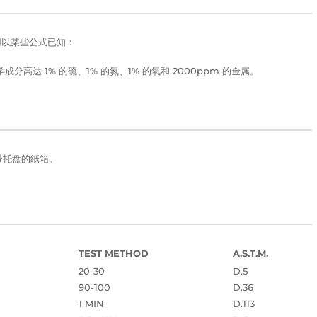
应用以某些公式已知：
分高达 1% 的硫、1% 的氮、1% 的氧和 2000ppm 的金属。
不带托盘的纸箱。
TEST METHOD
A.S.T.M.
20-30
D.5
90-100
D.36
1 MIN
D.113