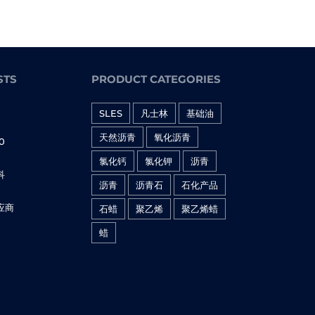
STS
PRODUCT CATEGORIES
SLES
凡士林
基础油
日
天然沥青
氧化沥青
0
日
氯化钙
氯化钾
沥青
科
沥青
沥青石
石化产品
日
应商
石蜡
聚乙烯
聚乙烯蜡
日
蜡
日