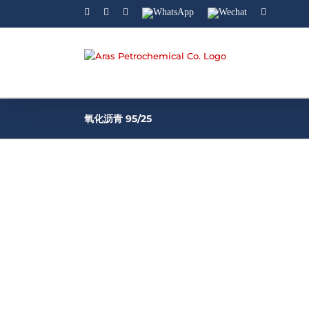
Facebook
Linkedin
Instagram
WhatsApp
Wechat
YouTube
氧化沥青 95/25