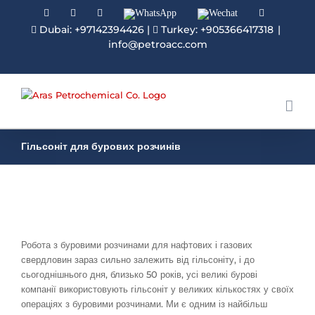
Facebook
Linkedin
Instagram
WhatsApp
Wechat
YouTube
Dubai: +97142394426
|
Turkey: +905366417318
|
info@petroacc.com
Гільсоніт для бурових розчинів
Робота з буровими розчинами для нафтових і газових
свердловин зараз сильно залежить від гільсоніту, і до
сьогоднішнього дня, близько 50 років, усі великі бурові
компанії використовують гільсоніт у великих кількостях у своїх
операціях з буровими розчинами. Ми є одним із найбільш