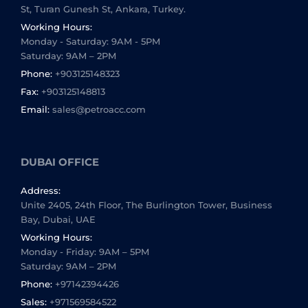
St, Turan Gunesh St, Ankara, Turkey.
Working Hours:
Monday - Saturday: 9AM - 5PM
Saturday: 9AM – 2PM
Phone:
+903125148323
Fax:
+903125148813
Email:
sales@petroacc.com
DUBAI OFFICE
Address:
Unite 2405, 24th Floor, The Burlington Tower, Business
Bay, Dubai, UAE
Working Hours:
Monday - Friday: 9AM – 5PM
Saturday: 9AM – 2PM
Phone:
+97142394426
Sales:
+971569584522