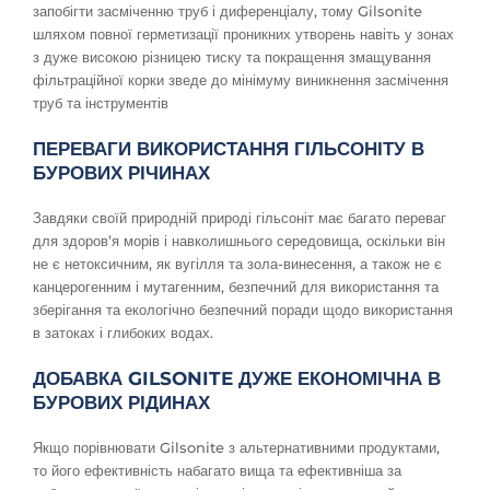
запобігти засміченню труб і диференціалу, тому Gilsonite
шляхом повної герметизації проникних утворень навіть у зонах
з дуже високою різницею тиску та покращення змащування
фільтраційної корки зведе до мінімуму виникнення засмічення
труб та інструментів
ПЕРЕВАГИ ВИКОРИСТАННЯ ГІЛЬСОНІТУ В
БУРОВИХ РІЧИНАХ
Завдяки своїй природній природі гільсоніт має багато переваг
для здоров’я морів і навколишнього середовища, оскільки він
не є нетоксичним, як вугілля та зола-винесення, а також не є
канцерогенним і мутагенним, безпечний для використання та
зберігання та екологічно безпечний поради щодо використання
в затоках і глибоких водах.
ДОБАВКА GILSONITE ДУЖЕ ЕКОНОМІЧНА В
БУРОВИХ РІДИНАХ
Якщо порівнювати Gilsonite з альтернативними продуктами,
то його ефективність набагато вища та ефективніша за