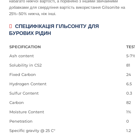
набагато нижчої вартості, а порівняно з іншими звичайними
добавками для свердління вартість використання Gilsonite на
25%–50% нижча, ніж інші.
СПЕЦИФІКАЦІЯ ГІЛЬСОНІТУ ДЛЯ
БУРОВИХ РІДИН
SPECIFICATION
TES
Ash content
5-7
Solubility in CS2
81
Fixed Carbon
24
Hydrogen Content
6.5
Sulfur Content
0.3
Carbon
82
Moisture Content
1%
Penetration
0
Specific gravity @ 25 C°
1.2