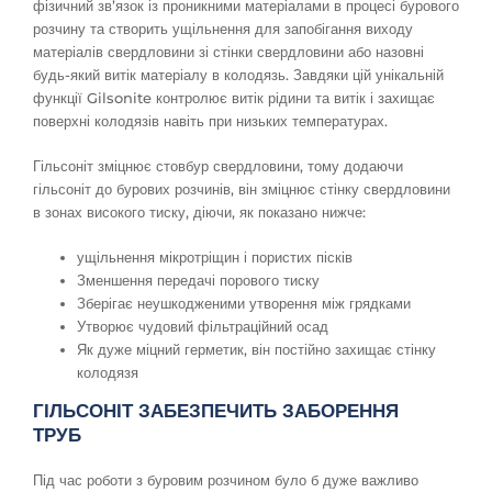
фізичний зв’язок із проникними матеріалами в процесі бурового
розчину та створить ущільнення для запобігання виходу
матеріалів свердловини зі стінки свердловини або назовні
будь-який витік матеріалу в колодязь. Завдяки цій унікальній
функції Gilsonite контролює витік рідини та витік і захищає
поверхні колодязів навіть при низьких температурах.
Гільсоніт зміцнює стовбур свердловини, тому додаючи
гільсоніт до бурових розчинів, він зміцнює стінку свердловини
в зонах високого тиску, діючи, як показано нижче:
ущільнення мікротріщин і пористих пісків
Зменшення передачі порового тиску
Зберігає неушкодженими утворення між грядками
Утворює чудовий фільтраційний осад
Як дуже міцний герметик, він постійно захищає стінку
колодязя
ГІЛЬСОНІТ ЗАБЕЗПЕЧИТЬ ЗАБОРЕННЯ
ТРУБ
Під час роботи з буровим розчином було б дуже важливо