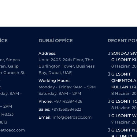
ICE
DUBAI OFFICE
RECENT PO
Address:
SONDAJ SIV
oor, Sinpas
Unite 2405, 24th Floor, The
GILSONIT K
ran, Galip
Burlington Tower, Business
8 Haziran 20
n Gunesh St,
Bay, Dubai, UAE
GILSONIT
.
Working Hours:
ÇIMENTOL
:
Monday - Friday: 9AM – 5PM
KULLANILIR
day: 9AM -
Saturday: 9AM – 2PM
8 Haziran 20
Phone:
+97142394426
GILSONIT T
 – 2PM
8 Haziran 20
Sales:
+971569584522
5148323
GILSONIT W
Email:
info@petroacc.com
8813
7 Haziran 20
etroacc.com
GILSONIT N
BULUNUR