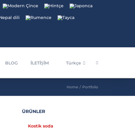
BLOG
İLETİŞİM
Türkçe
Home
/
Portfolio
ÜRÜNLER
BOYA VE LEKELER İÇİN GİLSONİT
Gilsonit
Kostik soda