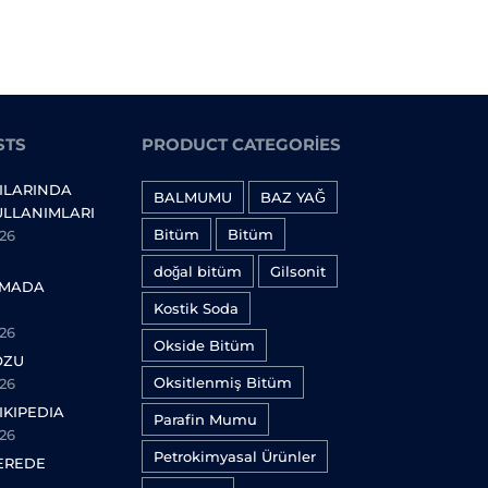
STS
PRODUCT CATEGORIES
ILARINDA
BALMUMU
BAZ YAĞ
ULLANIMLARI
Bitüm
Bitüm
26
doğal bitüm
Gilsonit
AMADA
Kostik Soda
26
Okside Bitüm
OZU
Oksitlenmiş Bitüm
26
IKIPEDIA
Parafin Mumu
26
Petrokimyasal Ürünler
EREDE