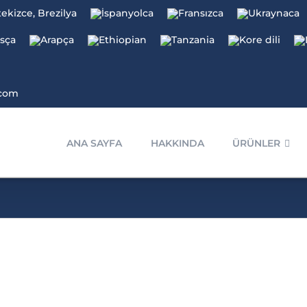
.com
ANA SAYFA
HAKKINDA
ÜRÜNLER
Parafin Mumu
Parafin Mumu
BOYA VE LEKELER İÇİN GİLSONİT