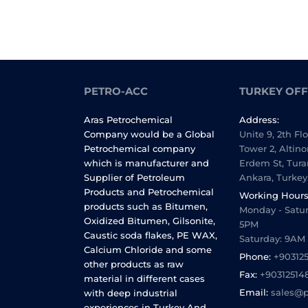
PETRO-ACC
TURKEY OFF
Aras Petrochemical
Address:
Company would be a Global
Unite 9, 2th Fl
Petrochemical company
Tower 2, Altino
which is manufacturer and
Erdem St, Tura
Supplier of Petroleum
Ankara, Turkey
Products and Petrochemical
Working Hours
products such as Bitumen,
Monday - Satur
Oxidized Bitumen, Gilsonite,
5PM
Caustic soda flakes, PE WAX,
Saturday: 9AM
Calcium Chloride and some
Phone:
+90312
other products as raw
Fax:
+90312514
material in different cases
Email:
sales@p
with deep industrial
experiences in Turkey And