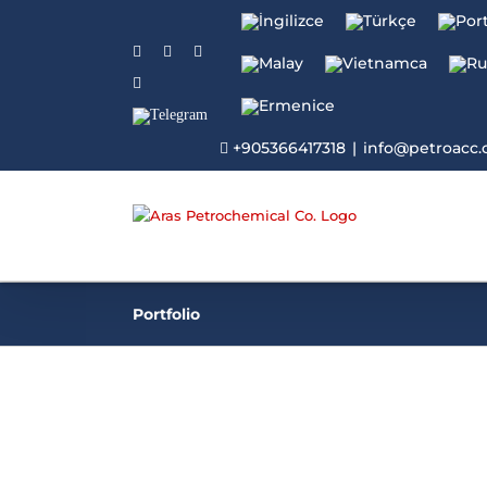
Facebook
Twitter
Instagram
Linkedin
Telegram
+905366417318
|
info@petroacc
Portfolio
Parafin Mumu