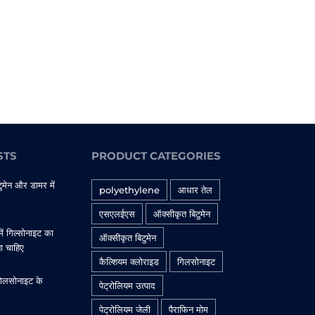
STS
PRODUCT CATEGORIES
ुमेन और डामर में
polyethylene
आधार तेल
एसएलईएस
ऑक्सीकृत बिटुमेन
में गिल्सोनाइट का
ऑक्सीकृत बिटुमेन
ना चाहिए
कैल्शियम क्लोराइड
गिलसोनाइट
ं गिलसोनाइट के
पेट्रोलियम उत्पाद
पेट्रोलियम जेली
पैराफिन मोम