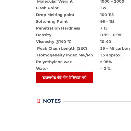
Molecular Weight
1000 – 2000
Flash Point
137
Drop Melting point
100-115
Softening Point
95 – 115
Penetration Hardness
< 15
Density
0.95 – 0.98
Viscosity @140 ℃
10-40
Peak Chain Length (SEC)
35 – 45 carbon
Homogeneity Index Mw/Mn
1.5 approx.
Polyethylene wax
≥ 98%
Water
< 2 %
डाउनलोड पीई मोम विशिष्टता यहाँ
NOTES