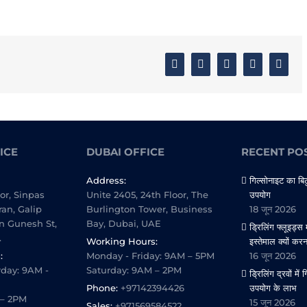
Facebook
Twitter
Linkedin
Google+
Email
ICE
DUBAI OFFICE
RECENT PO
Address:
गिल्सोनाइट का बिट
oor, Sinpas
Unite 2405, 24th Floor, The
उपयोग
ran, Galip
Burlington Tower, Business
18 जून 2026
n Gunesh St,
Bay, Dubai, UAE
ड्रिलिंग फ्लूइड्स 
.
Working Hours:
इस्तेमाल क्यों कर
:
Monday - Friday: 9AM – 5PM
16 जून 2026
day: 9AM -
Saturday: 9AM – 2PM
ड्रिलिंग द्रवों मे
Phone:
+97142394426
उपयोग के लाभ
 – 2PM
15 जून 2026
Sales:
+971569584522