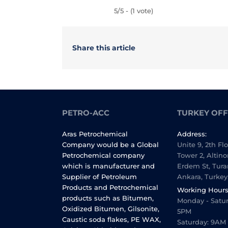
5/5 - (1 vote)
Share this article
PETRO-ACC
TURKEY OFF
Aras Petrochemical
Address:
Company would be a Global
Unite 9, 2th Fl
Petrochemical company
Tower 2, Altino
which is manufacturer and
Erdem St, Tura
Supplier of Petroleum
Ankara, Turkey
Products and Petrochemical
Working Hours
products such as Bitumen,
Monday - Satur
Oxidized Bitumen, Gilsonite,
5PM
Caustic soda flakes, PE WAX,
Saturday: 9AM