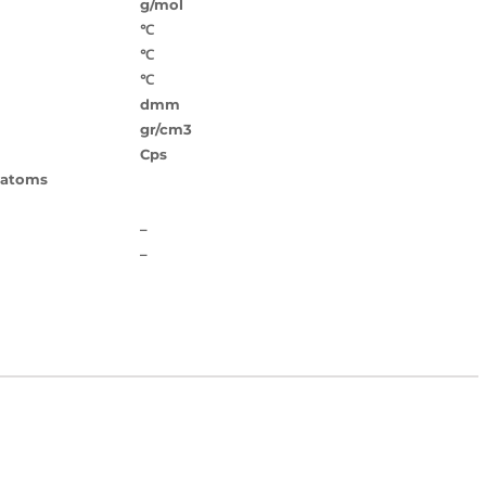
g/mol
℃
℃
℃
dmm
gr/cm3
Cps
 atoms
–
–