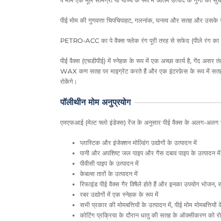
पे मोम एक मूल सामग्री या योज्य के रूप में अंतिम उत्पाद के गुणों को 
पीई मोम की गुणवत्ता चिपचिपाहट, गलनांक, घनत्व और सतह और उसके रंग म
PETRO-ACC का पे वैक्स फ्लेक रंग पूरी तरह से सफेद (पीले रंग का न
पीई वैक्स (एचडीपीई) में स्नेहक के रूप में एक अच्छा कार्य है, गेंद अस
WAX कण सतह पर माइग्रेट करते हैं और एक इंटरफ़ेस के रूप में सतह
रोकेंगे।
पॉलीथीन मोम अनुप्रयोग
एमएफआई (मेल्ट फ्लो इंडेक्स) रेंज के अनुसार पीई वैक्स के अलग-अलग उपयो
प्लास्टिक और इंजेक्शन मोल्डिंग उद्योगों के उत्पादन में
पानी और अपशिष्ट जल पाइप और गैस दबाव पाइप के उत्पादन में
पीवीसी पाइप के उत्पादन में
केबल्स तारों के उत्पादन में
रिफाइंड पीई वैक्स गैर विषैले होते हैं और इनका उपयोग भोजन, सौ
रबर उद्योगों में एक स्नेहक के रूप में
सभी प्रकार की मोमबत्तियों के उत्पादन में, पीई मोम मोमबत्तिय
कोटिंग प्रक्रिया के दौरान धातु की सतह के ऑक्सीकरण को र